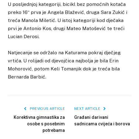
U posljednjoj kategoriji, bicikl bez pomoćnih kotača
preko 16“ prva je Angela Blažević, druga Sara Zukić i
treća Manola Miletić. U istoj kategoriji kod dječaka
prvi je Antonio Kos, drugi Mateo Matošević te treći
Lucian Derosi.
Natjecanje se održalo na Katurama pokraj dječjeg
vrtića. U rolijadi od djevojčica najbolja je bila Erin
Mohorović, potom Keli Tomanjik dok je treća bila
Bernarda Barbić.
PREVIOUS ARTICLE
NEXT ARTICLE
Korektivna gimnastika za
Građani darivani
osobe s posebnim
sadnicama cvijeća i borova
potrebama