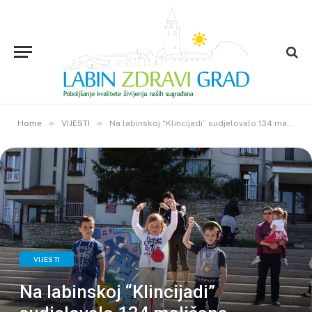
»
»
Home
VIJESTI
Na labinskoj “Klincijadi” sudjelovalo 134 mališana
VIJESTI
Na labinskoj “Klincijadi”