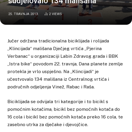
sudjelovalo 134 mališana
25. TRAVNJA 2013.
2
VIEWS
Jučer održana tradicionalna biciklijada i rolijada
„Klincijada“ mališana Dječjeg vrtića „Pjerina
Verbanac“ u organizaciji Labin Zdravog grada i BBK
„Istra bike“ povodom 22. travnja, Dana planete zemlje
protekla je vrlo uspješno. Na „Klincijadi“ je
učestvovalo 134 mališana iz Centralnog vrtića i
područnih odjeljenja Vinež, Rabac i Raša.
Biciklijada se odvijala tri kategorije i to bicikl s
pomoćnim kotačima, bicikl bez pomoćnih kotača do
16 cola i bicikl bez pomoćnih kotača preko 16 cola, te
zasebno utrka za dječake i djevojčice.