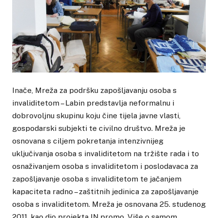
Inače, Mreža za podršku zapošljavanju osoba s
invaliditetom – Labin predstavlja neformalnu i
dobrovoljnu skupinu koju čine tijela javne vlasti,
gospodarski subjekti te civilno društvo. Mreža je
osnovana s ciljem pokretanja intenzivnijeg
uključivanja osoba s invaliditetom na tržište rada i to
osnaživanjem osoba s invaliditetom i poslodavaca za
zapošljavanje osoba s invaliditetom te jačanjem
kapaciteta radno – zaštitnih jedinica za zapošljavanje
osoba s invaliditetom. Mreža je osnovana 25. studenog
2011. kao dio projekta IN.promo. Više o samom