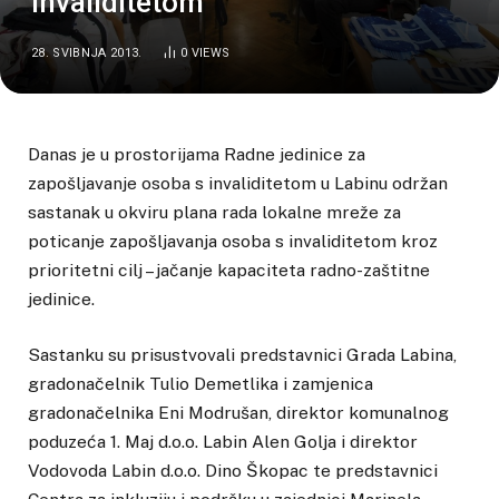
invaliditetom
28. SVIBNJA 2013.
0
VIEWS
Danas je u prostorijama Radne jedinice za
zapošljavanje osoba s invaliditetom u Labinu održan
sastanak u okviru plana rada lokalne mreže za
poticanje zapošljavanja osoba s invaliditetom kroz
prioritetni cilj – jačanje kapaciteta radno-zaštitne
jedinice.
Sastanku su prisustvovali predstavnici Grada Labina,
gradonačelnik Tulio Demetlika i zamjenica
gradonačelnika Eni Modrušan, direktor komunalnog
poduzeća 1. Maj d.o.o. Labin Alen Golja i direktor
Vodovoda Labin d.o.o. Dino Škopac te predstavnici