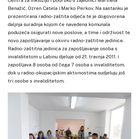
Centra za inkluziju i podršku u zajednici Marinela
Benažić, Ozren Catela i Marko Perkov. Na sastanku je
prezentirana radno-zaštita odjeća te je dogovorena
daljnja suradnja kojom će navedena komunala
poduzeća osigurati nove poslove, a time i održivost te
novo zapošljavanje u okviru radno-zaštitne jedinice.
Radno-zaštitna jedinica za zapošljavanje osoba s
invaliditetom u Labinu djeluje od 21. travnja 2011. i
zapošljava 8 osoba od čega 7 osoba s invaliditetom,
dok u radno-okupacijskim aktivnostima sudjeluju još
tri osobe s invaliditetom.