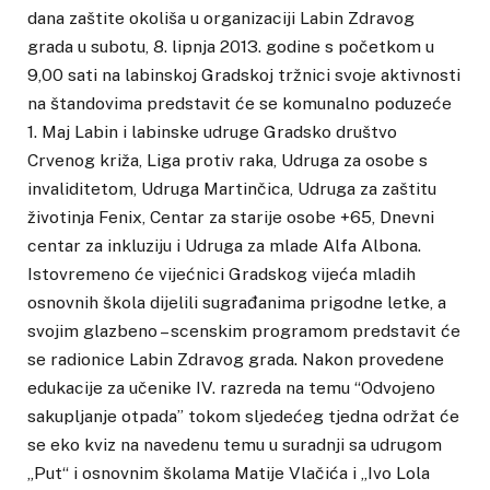
dana zaštite okoliša u organizaciji Labin Zdravog
grada u subotu, 8. lipnja 2013. godine s početkom u
9,00 sati na labinskoj Gradskoj tržnici svoje aktivnosti
na štandovima predstavit će se komunalno poduzeće
1. Maj Labin i labinske udruge Gradsko društvo
Crvenog križa, Liga protiv raka, Udruga za osobe s
invaliditetom, Udruga Martinčica, Udruga za zaštitu
životinja Fenix, Centar za starije osobe +65, Dnevni
centar za inkluziju i Udruga za mlade Alfa Albona.
Istovremeno će vijećnici Gradskog vijeća mladih
osnovnih škola dijelili sugrađanima prigodne letke, a
svojim glazbeno – scenskim programom predstavit će
se radionice Labin Zdravog grada. Nakon provedene
edukacije za učenike IV. razreda na temu “Odvojeno
sakupljanje otpada” tokom sljedećeg tjedna održat će
se eko kviz na navedenu temu u suradnji sa udrugom
„Put“ i osnovnim školama Matije Vlačića i „Ivo Lola