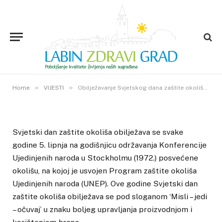
VIJESTI
Obilježavanje Svjetskog dana
zaštite okoliša pod sloganom
‘Misli – jedi – očuvaj’
5. LIPNJA 2013.
»
»
6
VIEWS
Home
VIJESTI
Obilježavanje Svjetskog dana zaštite okoliša pod sloganom ‘Misli – jedi – očuvaj’
Svjetski dan zaštite okoliša obilježava se svake
godine 5. lipnja na godišnjicu održavanja Konferencije
Ujedinjenih naroda u Stockholmu (1972.) posvećene
okolišu, na kojoj je usvojen Program zaštite okoliša
Ujedinjenih naroda (UNEP). Ove godine Svjetski dan
zaštite okoliša obilježava se pod sloganom ‘Misli – jedi
– očuvaj’ u znaku boljeg upravljanja proizvodnjom i