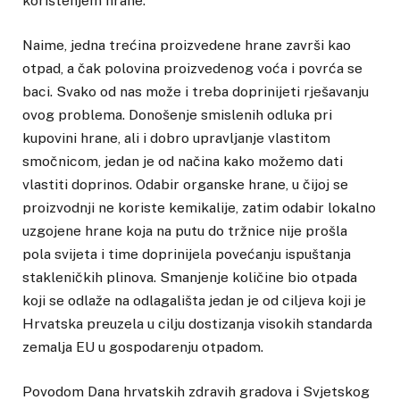
korištenjem hrane.
Naime, jedna trećina proizvedene hrane završi kao
otpad, a čak polovina proizvedenog voća i povrća se
baci. Svako od nas može i treba doprinijeti rješavanju
ovog problema. Donošenje smislenih odluka pri
kupovini hrane, ali i dobro upravljanje vlastitom
smočnicom, jedan je od načina kako možemo dati
vlastiti doprinos. Odabir organske hrane, u čijoj se
proizvodnji ne koriste kemikalije, zatim odabir lokalno
uzgojene hrane koja na putu do tržnice nije prošla
pola svijeta i time doprinijela povećanju ispuštanja
stakleničkih plinova. Smanjenje količine bio otpada
koji se odlaže na odlagališta jedan je od ciljeva koji je
Hrvatska preuzela u cilju dostizanja visokih standarda
zemalja EU u gospodarenju otpadom.
Povodom Dana hrvatskih zdravih gradova i Svjetskog