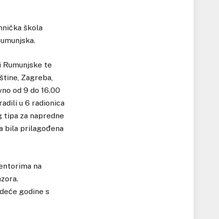
hnička škola
Rumunjska.
 i Rumunjske te
nštine, Zagreba,
vno od 9 do 16.00
adili u 6 radionica
og tipa za napredne
a bila prilagođena
mentorima na
nzora.
edeće godine s