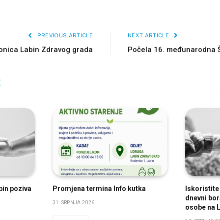
PREVIOUS ARTICLE
NEXT ARTICLE
ionica Labin Zdravog grada
Počela 16. međunarodna 
E
bin poziva
Promjena termina Info kutka
Iskoristit
dnevni bora
31. SRPNJA 2026.
osobe na L