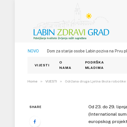
VIJESTI
NOVO
Dom za starije osobe Labin poziva na Prvu p
Održana druga Ljetna 
O
PODRŠKA
elektronike
VIJESTI
NAMA
MLADIMA
4. SRPNJA 2013.
»
»
1
VIEWS
Home
VIJESTI
Održana druga Ljetna škola robotike 
Od 23. do 29. lipn
SHARE
(International sum
europskog projekta