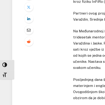
kroz fiziku InFiRo 
Partneri ovog proj
Varaždin, Srednja 
Na Međunarodnoj šk
tridesetak mentora.
Varaždina i Jaske.
sati kroz vježbe iz
od kojih se jedna o
učenike. Nastava s
UKLJUČI / ISKLJUČI VISOKI KONTRAST
svakom učeniku.
UKLJUČI / ISKLJUČI VELIČINU FONTA
Posljednjeg dana š
materinjem i engles
Ovogodišnjom školo
obzirom da je dobi