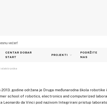
lesnu večer!
škola robotike i
CENTAR DOBAR
PODRŽITE
PROJEKTI
START
NAS
i elektronike
ja 2013. godine održana je Druga međunarodna škola robotike 
mer school of robotics, electronics and computerized laborat
 Leonardo da Vinci pod nazivom Integrirani pristup laborator