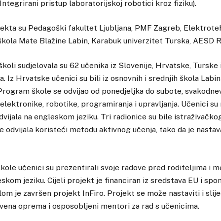
(Integrirani pristup laboratorijskoj robotici kroz fiziku).
ekta su Pedagoški fakultet Ljubljana, PMF Zagreb, Elektrote
škola Mate Blažine Labin, Karabuk univerzitet Turska, AESD 
oli sudjelovala su 62 učenika iz Slovenije, Hrvatske, Turske
 Iz Hrvatske učenici su bili iz osnovnih i srednjih škola Labi
 Program škole se odvijao od ponedjeljka do subote, svakodne
 elektronike, robotike, programiranja i upravljanja. Učenici su r
dvijala na engleskom jeziku. Tri radionice su bile istraživačk
e odvijala koristeći metodu aktivnog učenja, tako da je nastav
kole učenici su prezentirali svoje radove pred roditeljima i 
kom jeziku. Cijeli projekt je financiran iz sredstava EU i spo
m je završen projekt InFiro. Projekt se može nastaviti i slij
vena oprema i osposobljeni mentori za rad s učenicima.