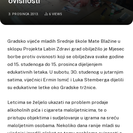
ovisnosti
3. PROSINCA 2013.
6
VIEWS
Gradsko vijeće mladih Srednje škole Mate Blažine u
sklopu Projekta Labin Zdravi grad obilježilo je Mjesec
borbe protiv ovisnosti koji se obilježava svake godine
od 15. studenoga do 15. prosinca dijeljenjem
edukativnih letaka. U subotu, 30. studenog u jutarnjim
satima, vijećnici Ermin Ismić i Luka Stemberga dijelili
su edukativne letke oko Gradske tržnice.
Letcima se željelo ukazati na problem prodaje
alkoholnih pića i cigareta maloljetnicima, te o
pristupu objektima i sudjelovanje u igrama na sreću
maloljetnim osobama. Nekoliko dana ranije mladi su