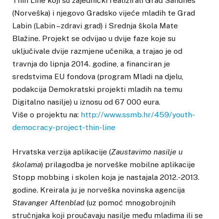
Thin Line koji su zajednički realizirali Grad Sandnes
(Norveška) i njegovo Gradsko vijeće mladih te Grad
Labin (Labin –zdravi grad) i Srednja škola Mate
Blažine. Projekt se odvijao u dvije faze koje su
uključivale dvije razmjene učenika, a trajao je od
travnja do lipnja 2014. godine, a financiran je
sredstvima EU fondova (program Mladi na djelu,
podakcija Demokratski projekti mladih na temu
Digitalno nasilje) u iznosu od 67 000 eura.
Više o projektu na:
http://www.ssmb.hr/459/youth-
democracy-project-thin-line
Hrvatska verzija aplikacije (
Zaustavimo nasilje u
školama
) prilagodba je norveške mobilne aplikacije
Stopp mobbing i skolen koja je nastajala 2012.-2013.
godine. Kreirala ju je norveška novinska agencija
Stavanger Aftenblad
(uz pomoć mnogobrojnih
stručnjaka koji proučavaju nasilje među mladima ili se