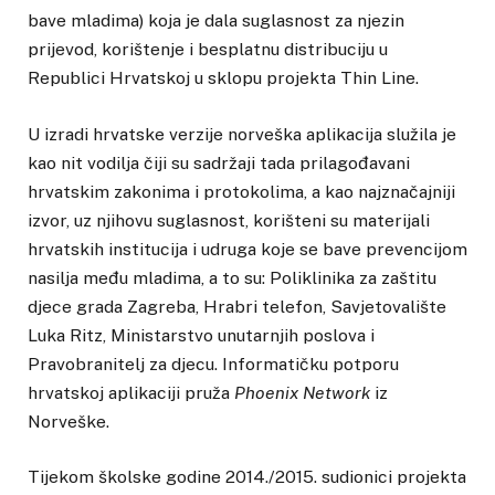
bave mladima) koja je dala suglasnost za njezin
prijevod, korištenje i besplatnu distribuciju u
Republici Hrvatskoj u sklopu projekta Thin Line.
U izradi hrvatske verzije norveška aplikacija služila je
kao nit vodilja čiji su sadržaji tada prilagođavani
hrvatskim zakonima i protokolima, a kao najznačajniji
izvor, uz njihovu suglasnost, korišteni su materijali
hrvatskih institucija i udruga koje se bave prevencijom
nasilja među mladima, a to su: Poliklinika za zaštitu
djece grada Zagreba, Hrabri telefon, Savjetovalište
Luka Ritz, Ministarstvo unutarnjih poslova i
Pravobranitelj za djecu. Informatičku potporu
hrvatskoj aplikaciji pruža
Phoenix Network
iz
Norveške.
Tijekom školske godine 2014./2015. sudionici projekta