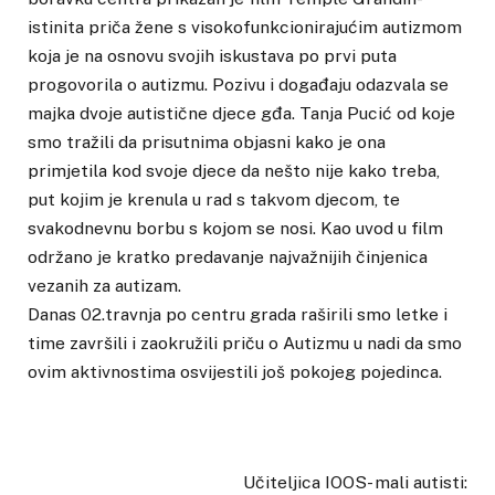
istinita priča žene s visokofunkcionirajućim autizmom
koja je na osnovu svojih iskustava po prvi puta
progovorila o autizmu. Pozivu i događaju odazvala se
majka dvoje autistične djece gđa. Tanja Pucić od koje
smo tražili da prisutnima objasni kako je ona
primjetila kod svoje djece da nešto nije kako treba,
put kojim je krenula u rad s takvom djecom, te
svakodnevnu borbu s kojom se nosi. Kao uvod u film
održano je kratko predavanje najvažnijih činjenica
vezanih za autizam.
Danas 02.travnja po centru grada raširili smo letke i
time završili i zaokružili priču o Autizmu u nadi da smo
ovim aktivnostima osvijestili još pokojeg pojedinca.
Učiteljica IOOS- mali autisti: