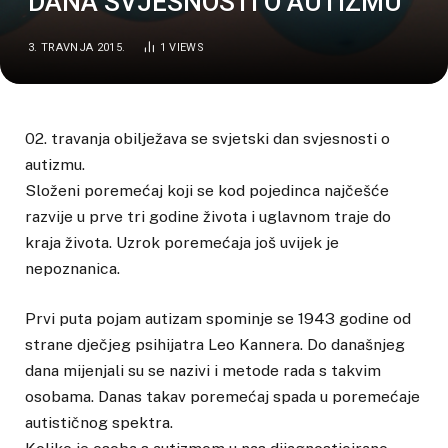
DANA SVJESNOSTI O AUTIZMU
3. TRAVNJA 2015.
1
VIEWS
02. travanja obilježava se svjetski dan svjesnosti o
autizmu.
Složeni poremećaj koji se kod pojedinca najčešće
razvije u prve tri godine života i uglavnom traje do
kraja života. Uzrok poremećaja još uvijek je
nepoznanica.
Prvi puta pojam autizam spominje se 1943 godine od
strane dječjeg psihijatra Leo Kannera. Do današnjeg
dana mijenjali su se nazivi i metode rada s takvim
osobama. Danas takav poremećaj spada u poremećaje
autističnog spektra.