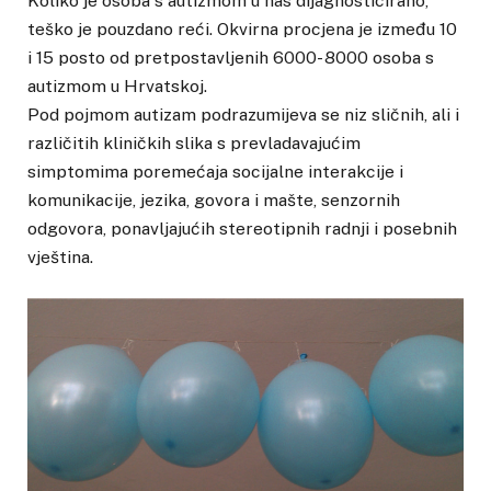
Koliko je osoba s autizmom u nas dijagnosticirano,
teško je pouzdano reći. Okvirna procjena je između 10
i 15 posto od pretpostavljenih 6000- 8000 osoba s
autizmom u Hrvatskoj.
Pod pojmom autizam podrazumijeva se niz sličnih, ali i
različitih kliničkih slika s prevladavajućim
simptomima poremećaja socijalne interakcije i
komunikacije, jezika, govora i mašte, senzornih
odgovora, ponavljajućih stereotipnih radnji i posebnih
vještina.