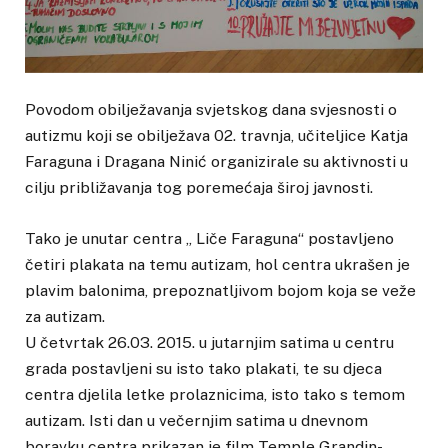
Povodom obilježavanja svjetskog dana svjesnosti o
autizmu koji se obilježava 02. travnja, učiteljice Katja
Faraguna i Dragana Ninić organizirale su aktivnosti u
cilju približavanja tog poremećaja široj javnosti.
Tako je unutar centra „ Liče Faraguna“ postavljeno
četiri plakata na temu autizam, hol centra ukrašen je
plavim balonima, prepoznatljivom bojom koja se veže
za autizam.
U četvrtak 26.03. 2015. u jutarnjim satima u centru
grada postavljeni su isto tako plakati, te su djeca
centra djelila letke prolaznicima, isto tako s temom
autizam. Isti dan u večernjim satima u dnevnom
boravku centra prikazan je film Temple Grandin-