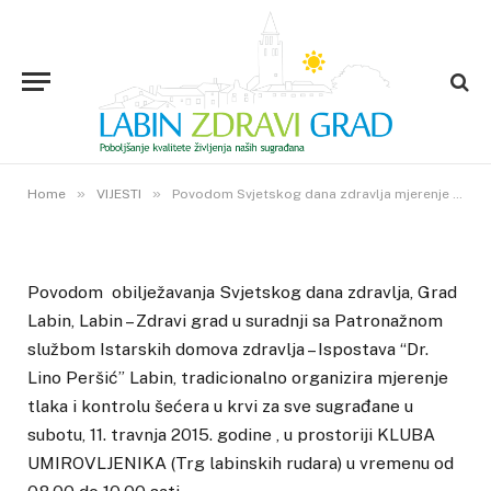
VIJESTI
Povodom Svjetskog dana
zdravlja mjerenje tlaka i kontrola
šećera u krvi za sve sugrađane
10. TRAVNJA 2015.
»
»
1
VIEWS
Home
VIJESTI
Povodom Svjetskog dana zdravlja mjerenje tlaka i kontrola šećera u krvi za sve sugrađane
Povodom obilježavanja Svjetskog dana zdravlja, Grad
Labin, Labin – Zdravi grad u suradnji sa Patronažnom
službom Istarskih domova zdravlja – Ispostava “Dr.
Lino Peršić” Labin, tradicionalno organizira mjerenje
tlaka i kontrolu šećera u krvi za sve sugrađane u
subotu, 11. travnja 2015. godine , u prostoriji KLUBA
UMIROVLJENIKA (Trg labinskih rudara) u vremenu od