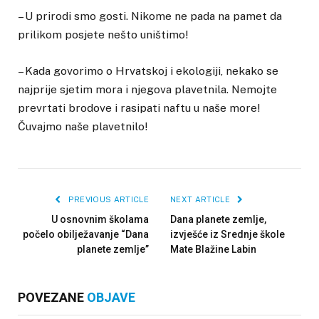
– U prirodi smo gosti. Nikome ne pada na pamet da
prilikom posjete nešto uništimo!
– Kada govorimo o Hrvatskoj i ekologiji, nekako se
najprije sjetim mora i njegova plavetnila. Nemojte
prevrtati brodove i rasipati naftu u naše more!
Čuvajmo naše plavetnilo!
PREVIOUS ARTICLE
NEXT ARTICLE
U osnovnim školama
Dana planete zemlje,
počelo obilježavanje “Dana
izvješće iz Srednje škole
planete zemlje”
Mate Blažine Labin
POVEZANE
OBJAVE