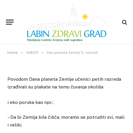
VIJESTI
Dan planeta Zemlje 5. razredi
20. TRAVNJA 2015.
»
»
0
VIEWS
Home
VIJESTI
Dan planeta Zemlje 5. razredi
Povodom Dana planeta Zemlje učenici petih razreda
izrađivali su plakate na temu čuvanja okoliša
i eko poruka kao npr.:
– Da bi Zemlja bila čišća, moramo se potruditi svi, mali
i veliki.