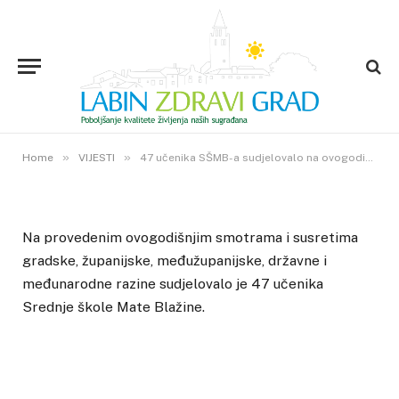
VIJESTI
47 učenika SŠMB-a sudjelovalo
na ovogodišnjim susretima i
smotrama u 2015.
19. SVIBNJA 2015.
»
»
0
VIEWS
Home
VIJESTI
47 učenika SŠMB-a sudjelovalo na ovogodišnjim susretima i smotrama u 2015.
Na provedenim ovogodišnjim smotrama i susretima
gradske, županijske, međužupanijske, državne i
međunarodne razine sudjelovalo je 47 učenika
Srednje škole Mate Blažine.