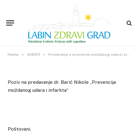
VIJESTI
Predavanje o prevenciji
moždanog udara i infarkta
12. LIPNJA 2015.
»
»
0
VIEWS
Home
VIJESTI
Predavanje o prevenciji moždanog udara i infarkta
Poziv na predavanje dr. Barić Nikole „Prevencija
moždanog udara i infarkta“
Poštovani,