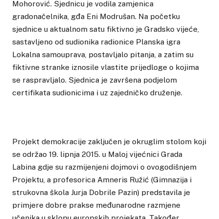
Mohorović. Sjednicu je vodila zamjenica
gradonačelnika, gđa Eni Modrušan. Na početku
sjednice u aktualnom satu fiktivno je Gradsko vijeće,
sastavljeno od sudionika radionice Planska igra
Lokalna samouprava, postavljalo pitanja, a zatim su
fiktivne stranke iznosile vlastite prijedloge o kojima
se raspravljalo. Sjednica je završena podjelom
certifikata sudionicima i uz zajedničko druženje.
Projekt demokracije zaključen je okruglim stolom koji
se održao 19. lipnja 2015. u Maloj vijećnici Grada
Labina gdje su razmijenjeni dojmovi o ovogodišnjem
Projektu, a profesorica Amneris Ružić (Gimnazija i
strukovna škola Jurja Dobrile Pazin) predstavila je
primjere dobre prakse međunarodne razmjene
učenika u sklopu europskih projekata. Također,