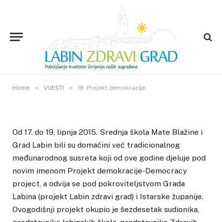
VIJESTI
18. Projekt demokracije
23. LIPNJA 2015.
»
»
0
VIEWS
Home
VIJESTI
18. Projekt demokracije
Od 17. do 19. lipnja 2015. Srednja škola Mate Blažine i
Grad Labin bili su domaćini već tradicionalnog
međunarodnog susreta koji od ove godine djeluje pod
novim imenom Projekt demokracije-Democracy
project, a odvija se pod pokroviteljstvom Grada
Labina (projekt Labin zdravi grad) i Istarske županije.
Ovogodišnji projekt okupio je šezdesetak sudionika,