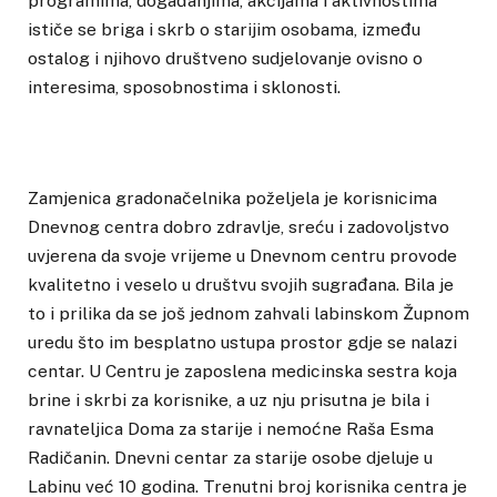
programima, događanjima, akcijama i aktivnostima
ističe se briga i skrb o starijim osobama, između
ostalog i njihovo društveno sudjelovanje ovisno o
interesima, sposobnostima i sklonosti.
Zamjenica gradonačelnika poželjela je korisnicima
Dnevnog centra dobro zdravlje, sreću i zadovoljstvo
uvjerena da svoje vrijeme u Dnevnom centru provode
kvalitetno i veselo u društvu svojih sugrađana. Bila je
to i prilika da se još jednom zahvali labinskom Župnom
uredu što im besplatno ustupa prostor gdje se nalazi
centar. U Centru je zaposlena medicinska sestra koja
brine i skrbi za korisnike, a uz nju prisutna je bila i
ravnateljica Doma za starije i nemoćne Raša Esma
Radičanin. Dnevni centar za starije osobe djeluje u
Labinu već 10 godina. Trenutni broj korisnika centra je