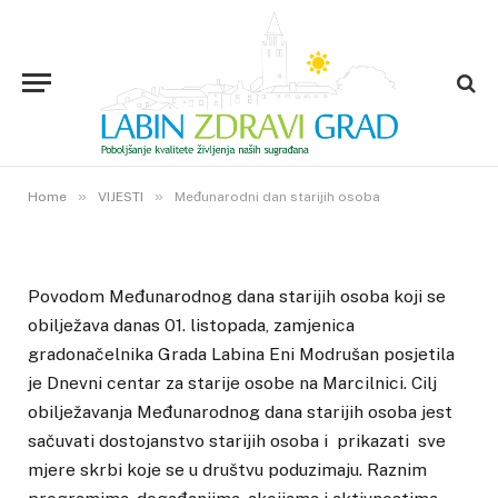
VIJESTI
Međunarodni dan starijih osoba
1. LISTOPADA 2015.
»
»
3
VIEWS
Home
VIJESTI
Međunarodni dan starijih osoba
Povodom Međunarodnog dana starijih osoba koji se
obilježava danas 01. listopada, zamjenica
gradonačelnika Grada Labina Eni Modrušan posjetila
je Dnevni centar za starije osobe na Marcilnici. Cilj
obilježavanja Međunarodnog dana starijih osoba jest
sačuvati dostojanstvo starijih osoba i prikazati sve
mjere skrbi koje se u društvu poduzimaju. Raznim