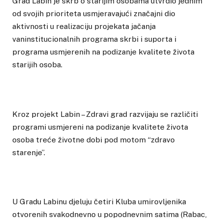
Grad Labin je skrb o starijim osobama utvrdio jednim
od svojih prioriteta usmjeravajući značajni dio
aktivnosti u realizaciju projekata jačanja
vaninstitucionalnih programa skrbi i suporta i
programa usmjerenih na podizanje kvalitete života
starijih osoba.
Kroz projekt Labin – Zdravi grad razvijaju se različiti
programi usmjereni na podizanje kvalitete života
osoba treće životne dobi pod motom “zdravo
starenje”.
U Gradu Labinu djeluju četiri Kluba umirovljenika
otvorenih svakodnevno u popodnevnim satima (Rabac,