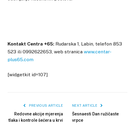
Kontakt Centra +65:
Rudarska 1, Labin, telefon 853
523 ili 0992622653, web stranica
www.centar-
plus65.com
[widgetkit id=107]
PREVIOUS ARTICLE
NEXT ARTICLE
Redovne akcije mjerenja
Šesnaesti Dan ružičaste
tlaka i kontrole šećera u krvi
vrpce