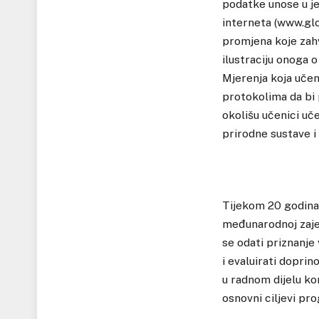
podatke unose u je
interneta (www.glo
promjena koje zahva
ilustraciju onoga o
Mjerenja koja učen
protokolima da bi p
okolišu učenici uč
prirodne sustave i 
Tijekom 20 godina 
međunarodnoj zajed
se odati priznanje 
i evaluirati dopri
u radnom dijelu ko
osnovni ciljevi p