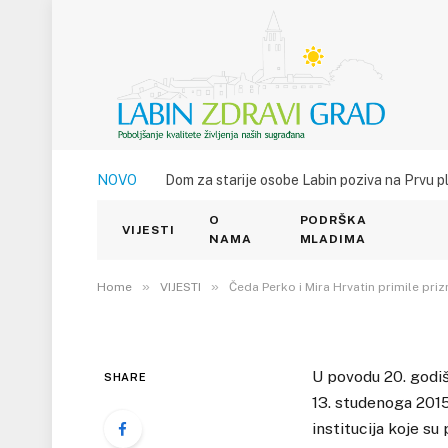
VIJESTI
NOVO
Dom za starije osobe Labin poziva na Prvu p
Čeda Perko i Mira Hrv
O
PODRŠKA
povodu 20. godišnji
VIJESTI
NAMA
MLADIMA
18. STUDENOGA 2015.
»
»
0
VIEWS
Home
VIJESTI
Čeda Perko i Mira Hrvatin primile pr
U povodu 20. godi
SHARE
13. studenoga 2015
institucija koje s