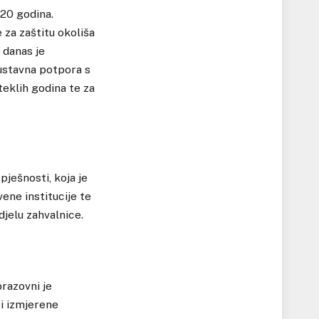
20 godina.
 za zaštitu okoliša
 danas je
Sustavna potpora s
eklih godina te za
ješnosti, koja je
ene institucije te
odjelu zahvalnice.
razovni je
i izmjerene