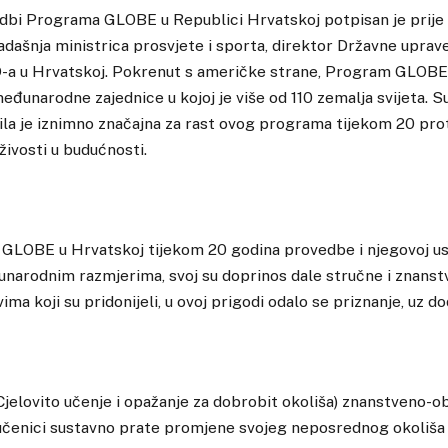
bi Programa GLOBE u Republici Hrvatskoj potpisan je prije 
tadašnja ministrica prosvjete i sporta, direktor Državne uprave
D-a u Hrvatskoj. Pokrenut s američke strane, Program GLOBE
međunarodne zajednice u kojoj je više od 110 zemalja svijeta. 
la je iznimno značajna za rast ovog programa tijekom 20 prot
živosti u budućnosti.
GLOBE u Hrvatskoj tijekom 20 godina provedbe i njegovoj usp
arodnim razmjerima, svoj su doprinos dale stručne i znanstv
vima koji su pridonijeli, u ovoj prigodi odalo se priznanje, uz d
lovito učenje i opažanje za dobrobit okoliša) znanstveno-ob
čenici sustavno prate promjene svojeg neposrednog okoliša 