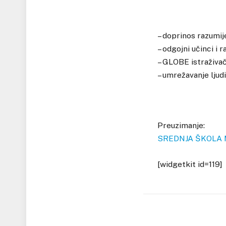
– doprinos razumij
– odgojni učinci i 
– GLOBE istraživač
– umrežavanje ljudi
Preuzimanje:
SREDNJA ŠKOLA 
[widgetkit id=119]