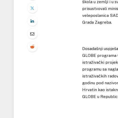
škola u zemlji i u 
prisustvovali mini
veleposlanica SAD-
Grada Zagreba.
Dosadašnji uspješ
GLOBE programa Č
istraživački proje
programu sa nagla
istraživačkih rado
godinu pod nazivom
Hrvatin kao istak
GLOBE u Republici