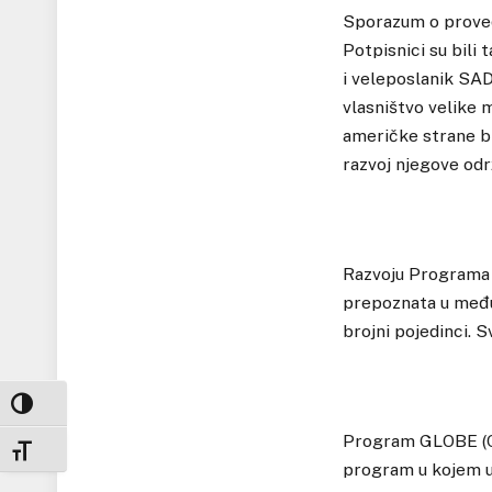
Sporazum o proved
Potpisnici su bili 
i veleposlanik SA
vlasništvo velike 
američke strane bi
razvoj njegove odr
Razvoju Programa 
prepoznata u međun
brojni pojedinci. S
UKLJUČI / ISKLJUČI VISOKI KONTRAST
Program GLOBE (Cje
UKLJUČI / ISKLJUČI VELIČINU FONTA
program u kojem u