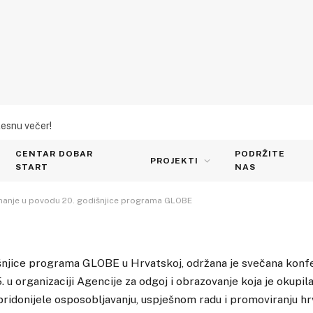
lesnu večer!
atin primile priznanje u
CENTAR DOBAR
PODRŽITE
ce programa GLOBE
PROJEKTI
START
NAS
iznanje u povodu 20. godišnjice programa GLOBE
šnjice programa GLOBE u Hrvatskoj, održana je svečana konf
. u organizaciji Agencije za odgoj i obrazovanje koja je okupi
u pridonijele osposobljavanju, uspješnom radu i promoviranju 