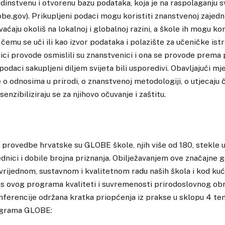
dinstvenu i otvorenu bazu podataka, koja je na raspolaganju 
be.gov). Prikupljeni podaci mogu koristiti znanstvenoj zajedni
ćaju okoliš na lokalnoj i globalnoj razini, a škole ih mogu kor
 čemu se uči ili kao izvor podataka i polazište za učeničke ist
ici provode osmislili su znanstvenici i ona se provode prema
odaci sakupljeni diljem svijeta bili usporedivi. Obavljajući mj
e o odnosima u prirodi, o znanstvenoj metodologiji, o utjecaju 
senzibiliziraju se za njihovo očuvanje i zaštitu.
provedbe hrvatske su GLOBE škole, njih više od 180, stekle 
nici i dobile brojna priznanja. Obilježavanjem ove značajne go
vrijednom, sustavnom i kvalitetnom radu naših škola i kod kuće
nos ovog programa kvaliteti i suvremenosti prirodoslovnog ob
nferencije održana kratka priopćenja iz prakse u sklopu 4 tem
rograma GLOBE: