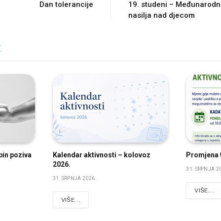
Dan tolerancije
19. studeni – Međunarodni
nasilja nad djecom
E
bin poziva
Kalendar aktivnosti – kolovoz
Promjena t
2026.
31. SRPNJA 2
31. SRPNJA 2026.
VIŠE...
VIŠE...