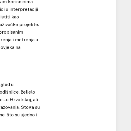
svim korisnicima
ci u interpretaciji
istiti kao
raživačke projekte.
 propisanim
erenja i motrenja u
čovjeka na
ugled u
dišnjice, željelo
 – u Hrvatskoj, ali
razovanja. Stoga su
e, što su ujedno i