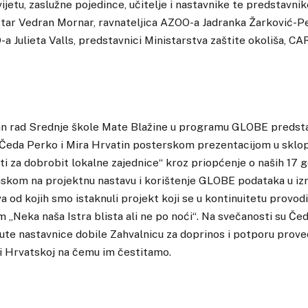
svijetu, zaslužne pojedince, učitelje i nastavnike te predstavni
star Vedran Mornar, ravnateljica AZOO-a Jadranka Žarković-P
a Julieta Valls, predstavnici Ministarstva zaštite okoliša, CA
an rad Srednje škole Mate Blažine u programu GLOBE predstav
eda Perko i Mira Hrvatin posterskom prezentacijom u sklo
kti za dobrobit lokalne zajednice“ kroz priopćenje o naših 17
skom na projektnu nastavu i korištenje GLOBE podataka u izr
va od kojih smo istaknuli projekt koji se u kontinuitetu provod
 „Neka naša Istra blista ali ne po noći“. Na svečanosti su Če
nute nastavnice dobile Zahvalnicu za doprinos i potporu pro
 Hrvatskoj na čemu im čestitamo.