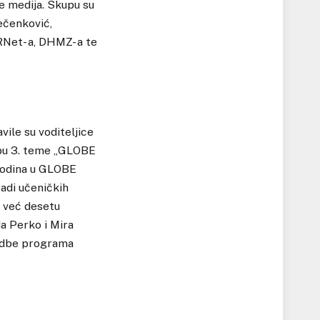
ke medija. Skupu su
ečenković,
RNet- a, DHMZ- a te
ile su voditeljice
pu 3. teme „GLOBE
 godina u GLOBE
adi učeničkih
i već desetu
da Perko i Mira
vedbe programa