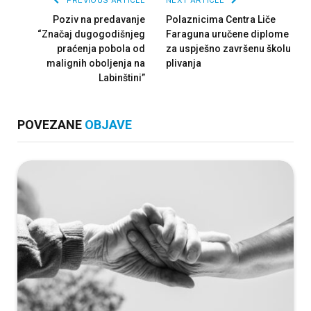
PREVIOUS ARTICLE
NEXT ARTICLE
Poziv na predavanje
Polaznicima Centra Liče
“Značaj dugogodišnjeg
Faraguna uručene diplome
praćenja pobola od
za uspješno završenu školu
malignih oboljenja na
plivanja
Labinštini”
POVEZANE
OBJAVE