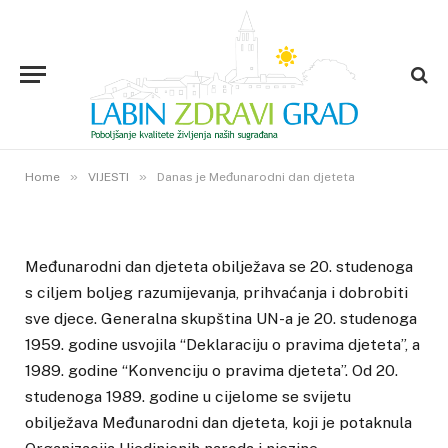
VIJESTI
Danas je Međunarodni dan
djeteta
20. STUDENOGA 2015.
»
»
1
VIEWS
Home
VIJESTI
Danas je Međunarodni dan djeteta
Međunarodni dan djeteta obilježava se 20. studenoga
s ciljem boljeg razumijevanja, prihvaćanja i dobrobiti
sve djece. Generalna skupština UN-a je 20. studenoga
1959. godine usvojila “Deklaraciju o pravima djeteta”, a
1989. godine “Konvenciju o pravima djeteta”. Od 20.
studenoga 1989. godine u cijelome se svijetu
obilježava Međunarodni dan djeteta, koji je potaknula