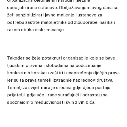
Organizacija Ujedinjenih naroda i njezine
specijalizirane ustanove. Obilježavanjem ovog dana se
želi senzibilizirati javno mnijenje i ustanove za
potrebu zaštite maloljetnika od zlouporabe, nasilja i
raznih oblika diskriminacije.
Također se žele potaknuti organizacije koje se bave
ljudskim pravima i slobodama na poduzimanje
konkretnih koraka u zaštiti i unapređenju dječjih prava
jer su ta prava temelj izgradnje naprednog društva.
Temelj za svijet mira je sredina gdje djeca postaju
prijatelji, gdje uče i rade surađujući i odrastaju sa
spoznajom o međuovisnosti svih živih bića.