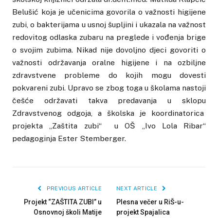
Belušić koja je učenicima govorila o važnosti higijene
zubi, o bakterijama u usnoj šupljini i ukazala na važnost
redovitog odlaska zubaru na preglede i vođenja brige
o svojim zubima. Nikad nije dovoljno djeci govoriti o
važnosti održavanja oralne higijene i na ozbiljne
zdravstvene probleme do kojih mogu dovesti
pokvareni zubi. Upravo se zbog toga u školama nastoji
češće održavati takva predavanja u sklopu
Zdravstvenog odgoja, a školska je koordinatorica
projekta „Zaštita zubi“ u OŠ „Ivo Lola Ribar“
pedagoginja Ester Stemberger.
PREVIOUS ARTICLE
NEXT ARTICLE
Projekt “ZAŠTITA ZUBI” u
Plesna večer u RiŠ-u-
Osnovnoj školi Matije
projekt Spajalica