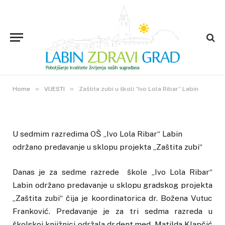
VIJESTI
Zaštita zubi u školi “Ivo Lola
Ribar” Labin
2. VELJAČE 2016.
»
»
1
VIEWS
Home
VIJESTI
Zaštita zubi u školi “Ivo Lola Ribar” Labin
U sedmim razredima OŠ „Ivo Lola Ribar“ Labin
održano predavanje u sklopu projekta „Zaštita zubi“
Danas je za sedme razrede škole „Ivo Lola Ribar“
Labin održano predavanje u sklopu gradskog projekta
„Zaštita zubi“ čija je koordinatorica dr. Božena Vutuc
Franković. Predavanje je za tri sedma razreda u
školskoj knjižnici održala dr.dent.med. Matilda Klapčić