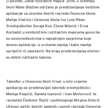
U povodu „Dana ružičastih majica“ 2016. u Srednjoj
školi Mate Blažine održano je predstavljanje mobilne
aplikacije za učenike šestih razreda Osnovne škole
Matije Vlačića i Osnovne škole Ivo Lola Ribar.
Srednjoškolke Soraja Kos, Elena Miletić i Erna
Kurbašić u simboličnim ružičastim majicama govorile
su osnovnoškolcima o najvažnijim savjetima koje
donosi aplikacija – o vrstama nasilja i kako nasilje
spriječiti ili zaustaviti. Na kraju predstavljanja učenici
su dobili ružičaste balone.
Također, u Osnovnoj školi Vrsar, u isto vrijeme
aplikaciju se predstavljali labinski srednjoškolci
Mateja Klapčić, Sanela Isanović i Ivan Mohorović te
ravnatelj Čedomir Ružić i psihologinja Mirjana Dobrić.
Učenici petih, šestih, sedmih i osmih razreda Osnovne