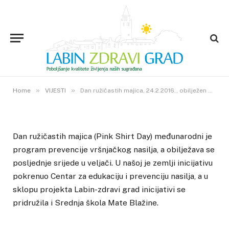
Dan ružičastih majica,
24.2.2016., obilježen
predstavljanjem i preuzimanjem
mobilne aplikacije „Zaustavimo
nasilje u školama“
25. VELJAČE 2016.
»
»
1
VIEWS
Home
VIJESTI
Dan ružičastih majica, 24.2.2016., obilježen predstavljanjem i preuzimanjem mobilne aplikacije „Zaustavimo nasilje u školama“
Dan ružičastih majica (Pink Shirt Day) međunarodni je
program prevencije vršnjačkog nasilja, a obilježava se
posljednje srijede u veljači. U našoj je zemlji inicijativu
pokrenuo Centar za edukaciju i prevenciju nasilja, a u
sklopu projekta Labin-zdravi grad inicijativi se
pridružila i Srednja škola Mate Blažine.