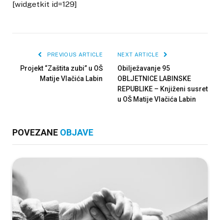
[widgetkit id=129]
PREVIOUS ARTICLE
NEXT ARTICLE
Projekt “Zaštita zubi” u OŠ
Obilježavanje 95
Matije Vlačića Labin
OBLJETNICE LABINSKE
REPUBLIKE – Knjiženi susret
u OŠ Matije Vlačića Labin
POVEZANE
OBJAVE