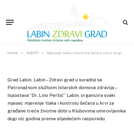
VIJESTI
Mjerenje tlaka i kontrola šećera u
krvi za građane treće životne
dobi
11. OŽUJKA 2016.
»
»
0
VIEWS
Home
VIJESTI
Mjerenje tlaka i kontrola šećera u krvi za građane treće životne dobi
Grad Labin, Labin – Zdravi grad u suradnji sa
Patronažnom službom Istarskih domova zdravlja –
Ispostava “Dr. Lino Peršić” Labin, organizira svaki
mjesec mjerenje tlaka i kontrolu šećera u krvi za
građane treće životne dobi u Klubovima umirovljenika
dugi niz godina prema slijedećem rasporedu: