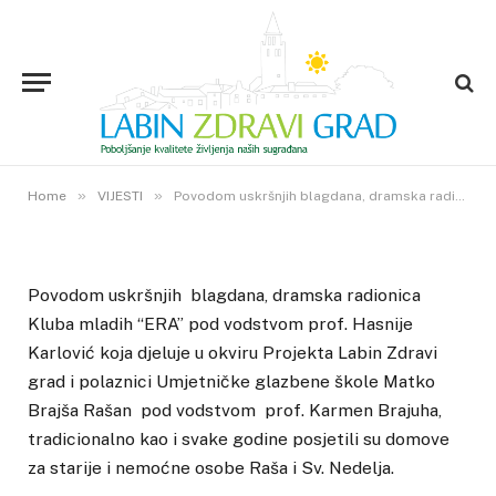
Povodom uskršnjih blagdana,
dramska radionica Kluba mladih
“ERA” posjetili su domove za
starije i nemoćne osobe
25. OŽUJKA 2016.
»
»
0
VIEWS
Home
VIJESTI
Povodom uskršnjih blagdana, dramska radionica Kluba mladih “ERA” posjetili su domove za starije i nemoćne osobe
Povodom uskršnjih blagdana, dramska radionica
Kluba mladih “ERA” pod vodstvom prof. Hasnije
Karlović koja djeluje u okviru Projekta Labin Zdravi
grad i polaznici Umjetničke glazbene škole Matko
Brajša Rašan pod vodstvom prof. Karmen Brajuha,
tradicionalno kao i svake godine posjetili su domove
za starije i nemoćne osobe Raša i Sv. Nedelja.