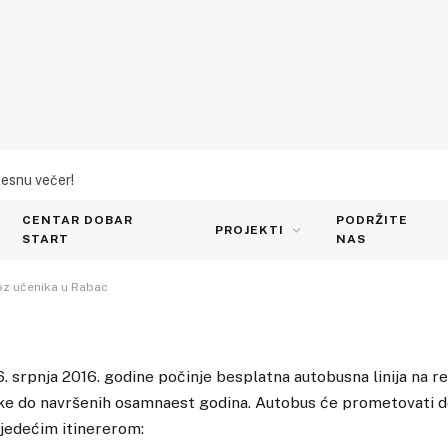
lesnu večer!
tobus za prijevoz učenika u
CENTAR DOBAR
PODRŽITE
PROJEKTI
START
NAS
oz učenika u Rabac
6. srpnja 2016. godine počinje besplatna autobusna linija na re
ike do navršenih osamnaest godina. Autobus će prometovati d
lijedećim itinererom: