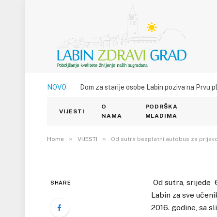
VIJESTI
NOVO
Dom za starije osobe Labin poziva na Prvu p
Od sutra besplatni au
O
PODRŠKA
Rabac
VIJESTI
NAMA
MLADIMA
5. SRPNJA 2016.
»
»
0
VIEWS
Home
VIJESTI
Od sutra besplatni autobus za prijev
Od sutra, srijede 
SHARE
Labin za sve učen
2016. godine, sa s