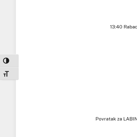
13:40 Rabac – 
UKLJUČI / ISKLJUČI VISOKI KONTRAST
UKLJUČI / ISKLJUČI VELIČINU FONTA
Povratak za LABIN