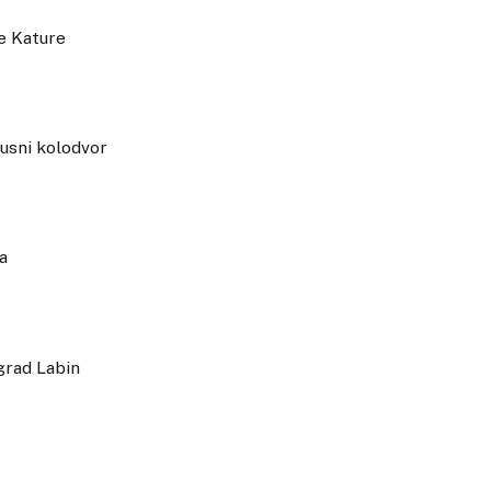
 Kature
ni kolodvor
a
ad Labin
c