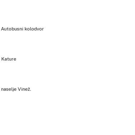
usni kolodvor
ture
je Vinež.