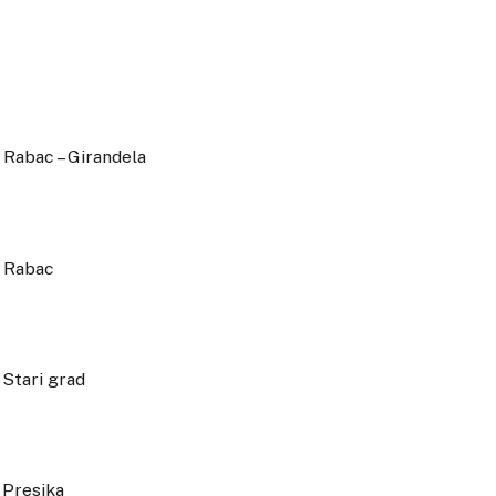
 – Girandela
bac
i grad
sika