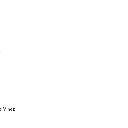
:
 Vinež