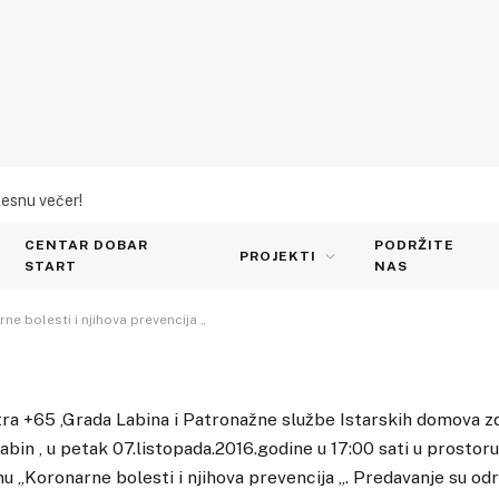
lesnu večer!
a temu „Koronarne bolesti
CENTAR DOBAR
PODRŽITE
PROJEKTI
START
NAS
e bolesti i njihova prevencija „
tra +65 ,Grada Labina i Patronažne službe Istarskih domova z
Labin , u petak 07.listopada.2016.godine u 17:00 sati u prostor
 „Koronarne bolesti i njihova prevencija „. Predavanje su odr