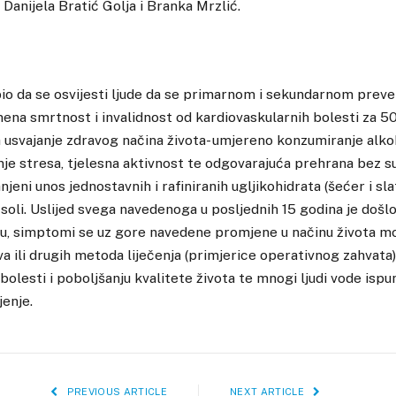
Danijela Bratić Golja i Branka Mrzlić.
 bio da se osvijesti ljude da se primarnom i sekundarnom prev
ena smrtnost i invalidnost od kardiovaskularnih bolesti za 5
 usvajanje zdravog načina života- umjereno konzumiranje alko
nje stresa, tjelesna aktivnost te odgovarajuća prehrana bez s
jeni unos jednostavnih i rafiniranih ugljikohidrata (šećer i slat
soli. Uslijed svega navedenoga u posljednih 15 godina je došl
ju, simptomi se uz gore navedene promjene u načinu života mo
va ili drugih metoda liječenja (primjerice operativnog zahvat
bolesti i poboljšanju kvalitete života te mnogi ljudi vode ispun
jenje.
PREVIOUS ARTICLE
NEXT ARTICLE