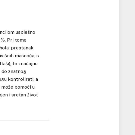
encijom uspješno
0%. Pri tome
hola, prestanak
uvišnih masnoća, s
kiši), te značajno
o do znatnog
gu kontrolirati, a
a) može pomoći u
jen i sretan život