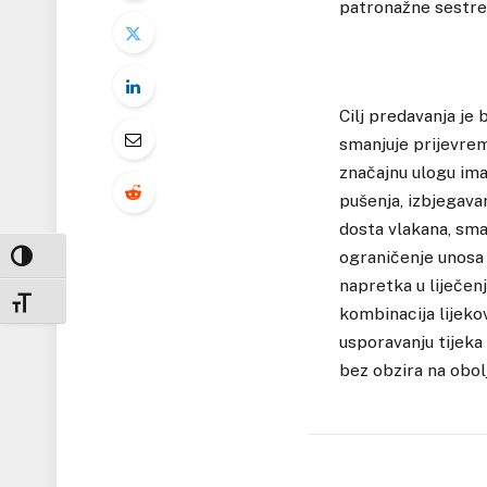
patronažne sestre 
Cilj predavanja je
smanjuje prijevrem
značajnu ulogu ima
pušenja, izbjegava
dosta vlakana, sman
ograničenje unosa 
UKLJUČI / ISKLJUČI VISOKI KONTRAST
napretka u liječen
UKLJUČI / ISKLJUČI VELIČINU FONTA
kombinacija lijeko
usporavanju tijeka 
bez obzira na obol