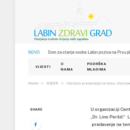
VIJESTI
NOVO
Dom za starije osobe Labin poziva na Prvu p
Održano predavanje n
O
PODRŠKA
i njihova prevencija „
VIJESTI
NAMA
MLADIMA
10. LISTOPADA 2016.
»
»
1
VIEWS
Home
VIJESTI
Održano predavanje na temu „Koronarn
U organizaciji Cen
SHARE
„Dr. Lino Peršić“ 
predavanje na temu