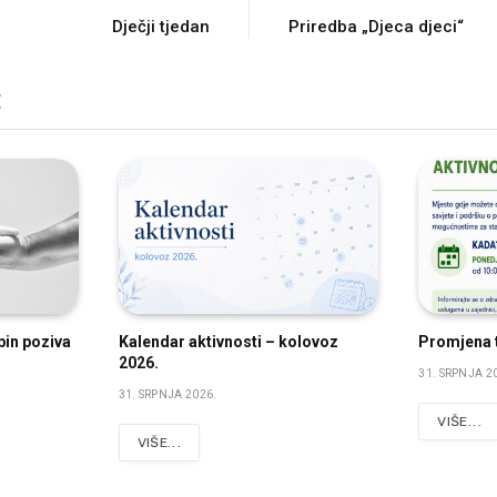
Dječji tjedan
Priredba „Djeca djeci“
E
bin poziva
Kalendar aktivnosti – kolovoz
Promjena t
2026.
31. SRPNJA 2
31. SRPNJA 2026.
VIŠE...
VIŠE...