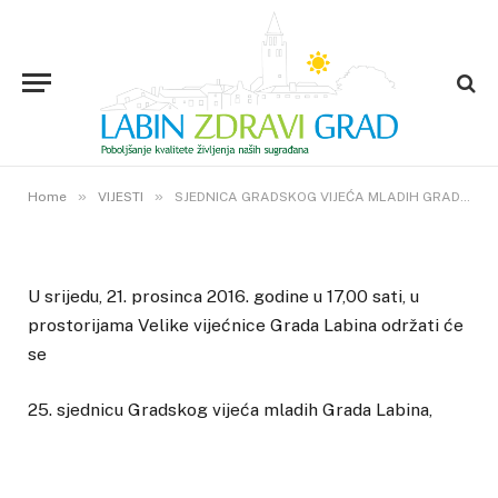
VIJESTI
SJEDNICA GRADSKOG VIJEĆA
MLADIH GRADA LABINA
20. PROSINCA 2016.
»
»
0
VIEWS
Home
VIJESTI
SJEDNICA GRADSKOG VIJEĆA MLADIH GRADA LABINA
U srijedu, 21. prosinca 2016. godine u 17,00 sati, u
prostorijama Velike vijećnice Grada Labina održati će
se
25. sjednicu Gradskog vijeća mladih Grada Labina,