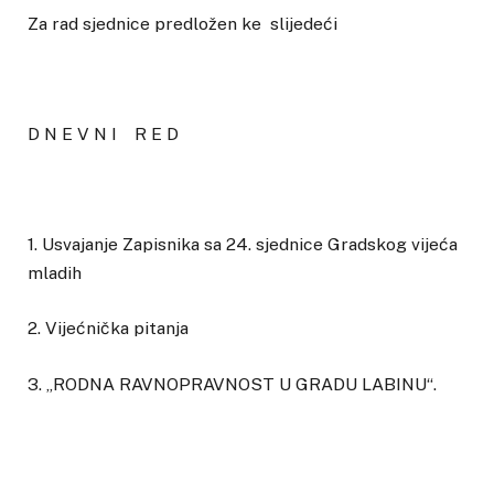
Za rad sjednice predložen ke slijedeći
D N E V N I R E D
1. Usvajanje Zapisnika sa 24. sjednice Gradskog vijeća
mladih
2. Vijećnička pitanja
3. „RODNA RAVNOPRAVNOST U GRADU LABINU“.