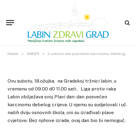
VIJESTI
U subotu dan posvećen
karcinomu debelog crijeva
16. OŽUJKA 2017.
»
»
0
VIEWS
Home
VIJESTI
U subotu dan posvećen karcinomu debelog crijeva
Ovu subotu, 18.ožujka, na Gradskoj tržnici labin, u
vremenu od 09,00 d0 11,00 sati , Liga protiv raka
Labin obilježava svoj Plavi dan- dan posvećen
karcinomu debelog crijeva. U njemu su sudjelovali i uč.
naših dviju osnovnih škola, oni su izrađivali plave
cvjetove. Bez njihove izrade, ovaj dan bio bi nemoguć.