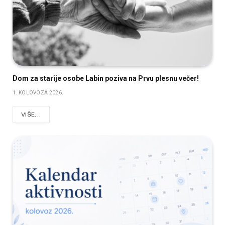
Dom za starije osobe Labin poziva na Prvu plesnu večer!
1. KOLOVOZA 2026.
VIŠE...