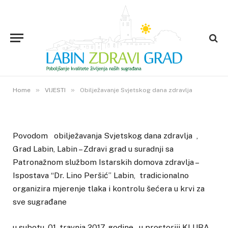
VIJESTI
Obilježavanje Svjetskog dana
zdravlja
31. OŽUJKA 2017.
»
»
1
VIEWS
Home
VIJESTI
Obilježavanje Svjetskog dana zdravlja
Povodom obilježavanja Svjetskog dana zdravlja ,
Grad Labin, Labin – Zdravi grad u suradnji sa
Patronažnom službom Istarskih domova zdravlja –
Ispostava “Dr. Lino Peršić” Labin, tradicionalno
organizira mjerenje tlaka i kontrolu šećera u krvi za
sve sugrađane
u subotu, 01. travnja 2017. godine , u prostoriji KLUBA