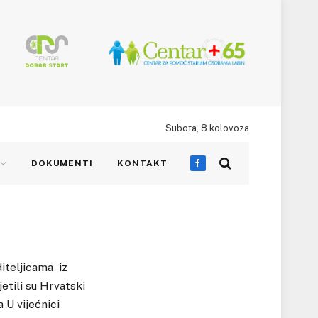
Subota, 8 kolovoza
DOKUMENTI
KONTAKT
Facebook
diteljicama iz
etili su Hrvatski
 U vijećnici