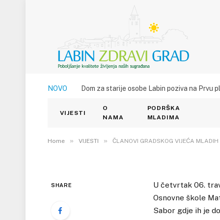
VIJESTI
ČLANOVI GRADSKOG
NOVO
Dom za starije osobe Labin poziva na Prvu p
LABINA POSJETILI S
O
PODRŠKA
ZAGREB
VIJESTI
NAMA
MLADIMA
12. TRAVNJA 2017.
»
»
1
VIEWS
Home
VIJESTI
ČLANOVI GRADSKOG VIJEĆA MLADIH 
U četvrtak 06. tra
SHARE
Osnovne škole Mati
Sabor gdje ih je d