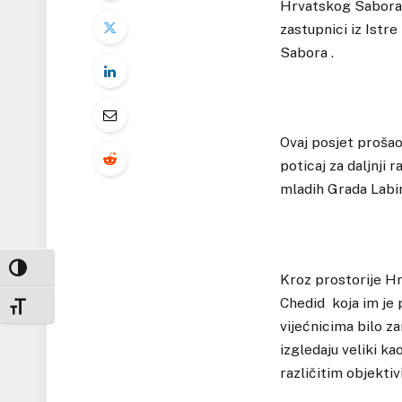
Hrvatskog Sabora 
zastupnici iz Istre
Sabora .
Ovaj posjet prošao
poticaj za daljnji 
mladih Grada Labi
UKLJUČI / ISKLJUČI VISOKI KONTRAST
Kroz prostorije Hr
Chedid koja im je 
UKLJUČI / ISKLJUČI VELIČINU FONTA
vijećnicima bilo za
izgledaju veliki ka
različitim objekti