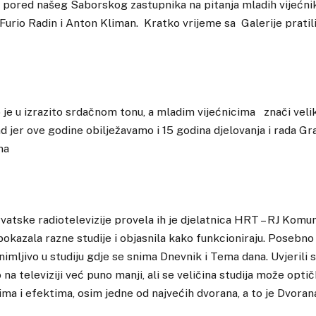
pored našeg Saborskog zastupnika na pitanja mladih vijećnika
 Furio Radin i Anton Kliman. Kratko vrijeme sa Galerije pratili
 je u izrazito srdačnom tonu, a mladim vijećnicima znači velik
rad jer ove godine obilježavamo i 15 godina djelovanja i rada G
na
vatske radiotelevizije provela ih je djelatnica HRT – RJ Komu
pokazala razne studije i objasnila kako funkcioniraju. Posebno
nimljivo u studiju gdje se snima Dnevnik i Tema dana. Uvjerili s
o na televiziji već puno manji, ali se veličina studija može opti
vima i efektima, osim jedne od najvećih dvorana, a to je Dvora