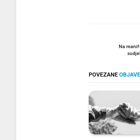
Na manifes
sudje
POVEZANE
OBJAV