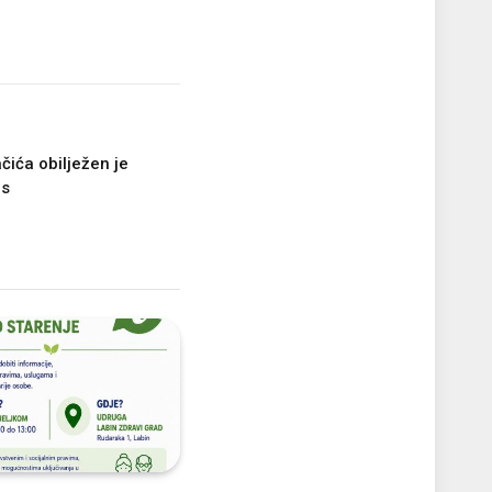
čića obilježen je
rs