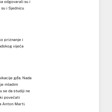
 odgovarali su i
 su i Sjednicu
o priznanje i
radskog vijeća
nikacije gđa. Nada
 je mladim
u se da studiji ne
čki povećati
na Anton Marti.