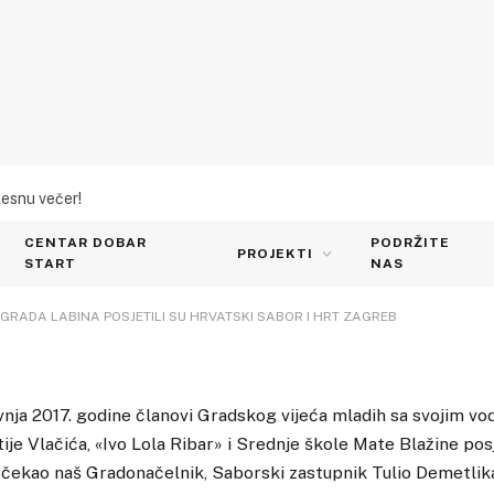
 VIJEĆA MLADIH GRADA
lesnu večer!
U HRVATSKI SABOR I HRT
CENTAR DOBAR
PODRŽITE
PROJEKTI
START
NAS
GRADA LABINA POSJETILI SU HRVATSKI SABOR I HRT ZAGREB
vnja 2017. godine članovi Gradskog vijeća mladih sa svojim vo
je Vlačića, «Ivo Lola Ribar» i Srednje škole Mate Blažine posj
očekao naš Gradonačelnik, Saborski zastupnik Tulio Demetlika