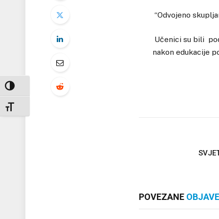
“Odvojeno skuplja
Učenici su bili pod
nakon edukacije pok
UKLJUČI / ISKLJUČI VISOKI KONTRAST
UKLJUČI / ISKLJUČI VELIČINU FONTA
SVJET
POVEZANE
OBJAV