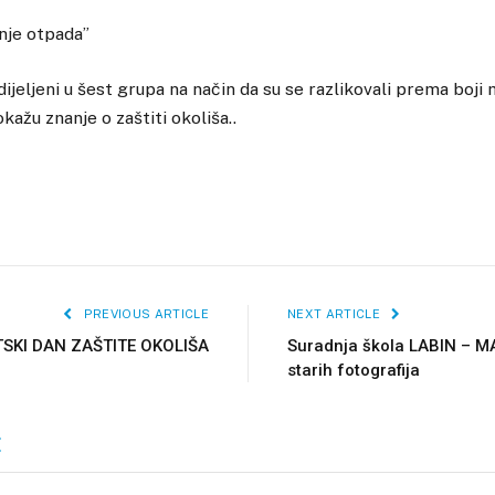
nje otpada”
ijeljeni u šest grupa na način da su se razlikovali prema boji 
ažu znanje o zaštiti okoliša..
PREVIOUS ARTICLE
NEXT ARTICLE
SKI DAN ZAŠTITE OKOLIŠA
Suradnja škola LABIN – M
starih fotografija
E