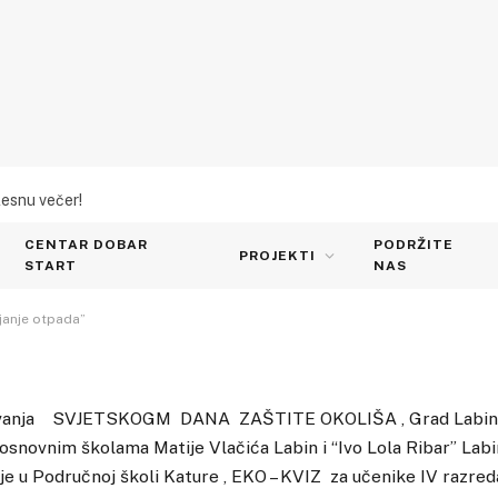
lesnu večer!
“Odvojeno skupljanje
CENTAR DOBAR
PODRŽITE
PROJEKTI
START
NAS
janje otpada”
avanja SVJETSKOGM DANA ZAŠTITE OKOLIŠA , Grad Labin, 
 osnovnim školama Matije Vlačića Labin i “Ivo Lola Ribar” Lab
je u Područnoj školi Kature , EKO – KVIZ za učenike IV razre