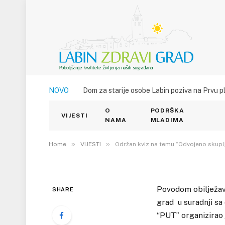
VIJESTI
NOVO
Dom za starije osobe Labin poziva na Prvu p
Održan kviz na temu 
O
PODRŠKA
otpada”
VIJESTI
NAMA
MLADIMA
6. LIPNJA 2017.
»
»
1
VIEWS
Home
VIJESTI
Održan kviz na temu “Odvojeno skupl
Povodom obiljež
SHARE
grad u suradnji sa
“PUT” organizirao 