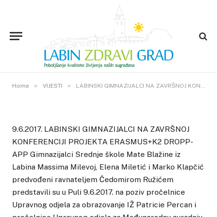
LABINSKI GIMNAZIJALCI NA
ZAVRŠNOJ KONFERENCIJI
PROJEKTA ERASMUS+K2
DROPP-APP
12. LIPNJA 2017.
»
»
0
VIEWS
Home
VIJESTI
LABINSKI GIMNAZIJALCI NA ZAVRŠNOJ KONFERENCIJI PROJEKTA ERASMUS+K2 DROPP-APP
9.6.2017. LABINSKI GIMNAZIJALCI NA ZAVRŠNOJ
KONFERENCIJI PROJEKTA ERASMUS+K2 DROPP-
APP Gimnazijalci Srednje škole Mate Blažine iz
Labina Massima Milevoj, Elena Miletić i Marko Klapčić
predvođeni ravnateljem Čedomirom Ružićem
predstavili su u Puli 9.6.2017. na poziv pročelnice
Upravnog odjela za obrazovanje IŽ Patricie Percan i