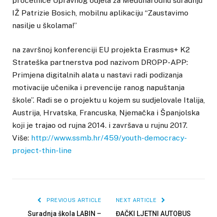
pročelnice Upravnog odjela za Međunarodnu suradnju
IŽ Patrizie Bosich, mobilnu aplikaciju “Zaustavimo
nasilje u školama!”
na završnoj konferenciji EU projekta Erasmus+ K2
Strateška partnerstva pod nazivom DROPP-APP:
Primjena digitalnih alata u nastavi radi podizanja
motivacije učenika i prevencije ranog napuštanja
škole”. Radi se o projektu u kojem su sudjelovale Italija,
Austrija, Hrvatska, Francuska, Njemačka i Španjolska
koji je trajao od rujna 2014. i završava u rujnu 2017.
Više:
http://www.ssmb.hr/459/youth-democracy-
project-thin-line
PREVIOUS ARTICLE
NEXT ARTICLE
Suradnja škola LABIN –
ĐAČKI LJETNI AUTOBUS