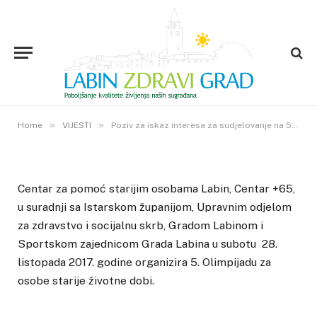
VIJESTI
Poziv za iskaz interesa za
sudjelovanje na 5. Olimpijadi za
osobe starije životne dobi
12. LISTOPADA 2017.
»
»
0
VIEWS
Home
VIJESTI
Poziv za iskaz interesa za sudjelovanje na 5. Olimpijadi za osobe starije životne dobi
Centar za pomoć starijim osobama Labin, Centar +65,
u suradnji sa Istarskom županijom, Upravnim odjelom
za zdravstvo i socijalnu skrb, Gradom Labinom i
Sportskom zajednicom Grada Labina u subotu 28.
listopada 2017. godine organizira 5. Olimpijadu za
osobe starije životne dobi.