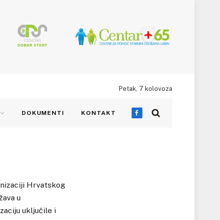
Petak, 7 kolovoza
DOKUMENTI
KONTAKT
Facebook
anizaciji Hrvatskog
žava u
aciju uključile i