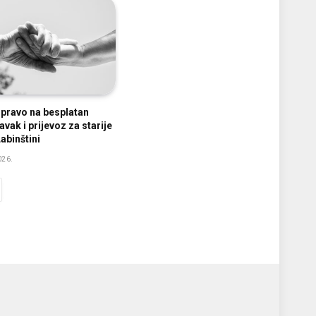
e pravo na besplatan
vak i prijevoz za starije
abinštini
026.