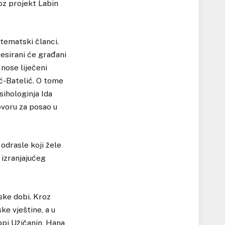
oz projekt Labin
 tematski članci.
esirani će građani
nose liječeni
ić-Batelić. O tome
sihologinja Ida
ovoru za posao u
odrasle koji žele
izranjajućeg
ske dobi. Kroz
ke vještine, a u
ppi Užičanin, Hana