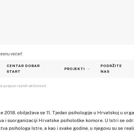
lesnu večer!
 Labinu ove godine prepun
CENTAR DOBAR
PODRŽITE
PROJEKTI
START
NAS
ne prepun raznih aktivnosti
če 2018. obilježava se 11. Tjedan psihologije u Hrvatskoj u org
a i suorganizaciji Hrvatske psihološke komore. U Istri se odr
tva psihologa Istre, a kao i svake godine, u njegovu su se realiz