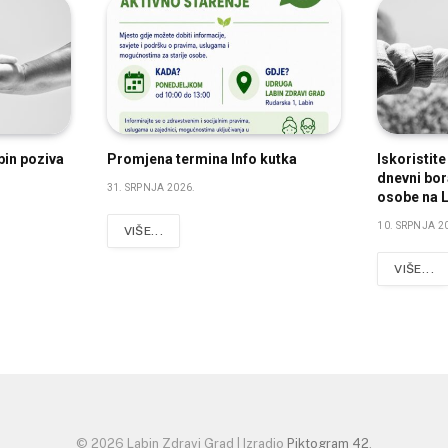
bin poziva
Promjena termina Info kutka
Iskoristit
dnevni bora
31. SRPNJA 2026.
osobe na L
10. SRPNJA 2
VIŠE...
VIŠE...
© 2026 Labin Zdravi Grad | Izradio
Piktogram 42
.