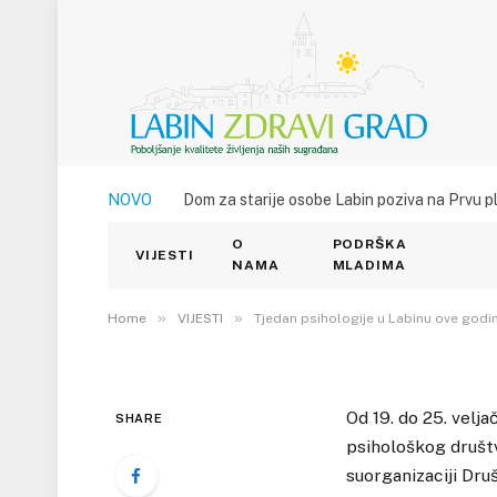
VIJESTI
NOVO
Dom za starije osobe Labin poziva na Prvu p
Tjedan psihologije u
O
PODRŠKA
raznih aktivnosti
VIJESTI
NAMA
MLADIMA
16. VELJAČE 2018.
»
»
0
VIEWS
Home
VIJESTI
Tjedan psihologije u Labinu ove godi
Od 19. do 25. velja
SHARE
psihološkog društv
suorganizaciji Druš