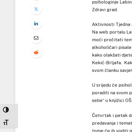
psihologinje Labin
Zdravi grad.
Aktivnosti Tjedna 
Na web portalu Lab
moći pročitati tem
alkoholičari pisale
kako olakšati djet
Kekić-Brljafa. Kak
svom članku savjet
U srijedu će psiho
poraditi na svom 
sebe“ u knjižici OŠ
UKLJUČI / ISKLJUČI VISOKI KONTRAST
Četvrtak i petak d
predavanja i temats
UKLJUČI / ISKLJUČI VELIČINU FONTA
tome će ih voditi 