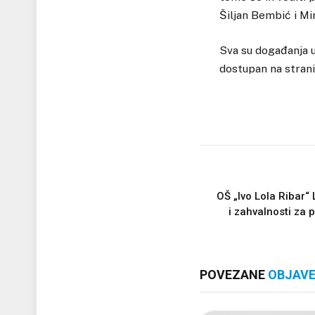
Šiljan Bembić i Mi
Sva su događanja u
dostupan na stran
OŠ „Ivo Lola Ribar“ 
i zahvalnosti za 
POVEZANE
OBJAV