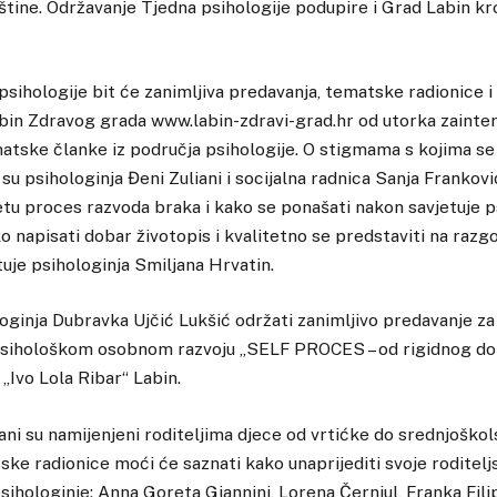
štine. Održavanje Tjedna psihologije podupire i Grad Labin kr
psihologije bit će zanimljiva predavanja, tematske radionice i
in Zdravog grada www.labin-zdravi-grad.hr od utorka zainter
atske članke iz područja psihologije. O stigmama s kojima se 
 su psihologinja Đeni Zuliani i socijalna radnica Sanja Frankov
etu proces razvoda braka i kako se ponašati nakon savjetuje p
o napisati dobar životopis i kvalitetno se predstaviti na razg
uje psihologinja Smiljana Hrvatin.
loginja Dubravka Ujčić Lukšić održati zanimljivo predavanje za 
psihološkom osobnom razvoju „SELF PROCES – od rigidnog do 
 „Ivo Lola Ribar“ Labin.
ani su namijenjeni roditeljima djece od vrtićke do srednjoškol
ke radionice moći će saznati kako unaprijediti svoje roditeljs
psihologinje: Anna Goreta Giannini, Lorena Černjul, Franka Fili