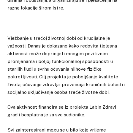
disanja i opuštanja, a organiziraju se i pješačenja na
razne lokacije širom Istre.
Vježbanje u trećoj životnoj dobi od krucijalne je
važnosti. Danas je dokazano kako redovita tjelesna
aktivnost može doprinijeti mnogim pozitivnim
promjenama i boljoj funkcionalnoj sposobnosti u
starijih ljudi u svrhu očuvanja njihove fizičke
pokretljivosti. Cilj projekta je poboljšanje kvalitete
života, očuvanje zdravlja, prevencija kroničnih bolesti i
socijalno uključivanje osoba treće životne dobi.
Ova aktivnost financira se iz projekta Labin Zdravi
grad i besplatna je za sve sudionike.
Svi zainteresirani mogu se u bilo koje vrijeme