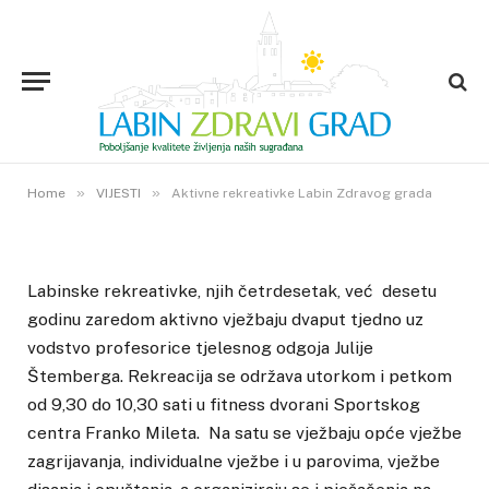
VIJESTI
Aktivne rekreativke Labin
Zdravog grada
7. OŽUJKA 2018.
»
»
8
VIEWS
Home
VIJESTI
Aktivne rekreativke Labin Zdravog grada
Labinske rekreativke, njih četrdesetak, već desetu
godinu zaredom aktivno vježbaju dvaput tjedno uz
vodstvo profesorice tjelesnog odgoja Julije
Štemberga. Rekreacija se održava utorkom i petkom
od 9,30 do 10,30 sati u fitness dvorani Sportskog
centra Franko Mileta. Na satu se vježbaju opće vježbe
zagrijavanja, individualne vježbe i u parovima, vježbe