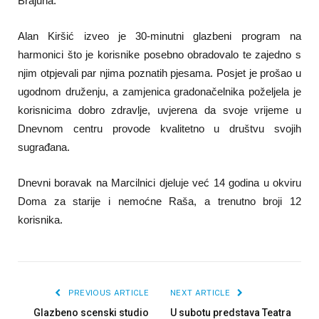
Brajuha.
Alan Kiršić izveo je 30-minutni glazbeni program na
harmonici što je korisnike posebno obradovalo te zajedno s
njim otpjevali par njima poznatih pjesama. Posjet je prošao u
ugodnom druženju, a zamjenica gradonačelnika poželjela je
korisnicima dobro zdravlje, uvjerena da svoje vrijeme u
Dnevnom centru provode kvalitetno u društvu svojih
sugrađana.
Dnevni boravak na Marcilnici djeluje već 14 godina u okviru
Doma za starije i nemoćne Raša, a trenutno broji 12
korisnika.
PREVIOUS ARTICLE
NEXT ARTICLE
Glazbeno scenski studio
U subotu predstava Teatra