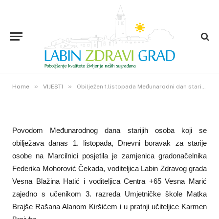
VIJESTI
Obilježen 1.listopada
Međunarodni dan starijih osoba
1. LISTOPADA 2018.
»
»
2
VIEWS
Home
VIJESTI
Obilježen 1.listopada Međunarodni dan starijih osoba
Povodom Međunarodnog dana starijih osoba koji se
obilježava danas 1. listopada, Dnevni boravak za starije
osobe na Marcilnici posjetila je zamjenica gradonačelnika
Federika Mohorović Čekada, voditeljica Labin Zdravog grada
Vesna Blažina Hatić i voditeljica Centra +65 Vesna Marić
zajedno s učenikom 3. razreda Umjetničke škole Matka
Brajše Rašana Alanom Kiršićem i u pratnji učiteljice Karmen