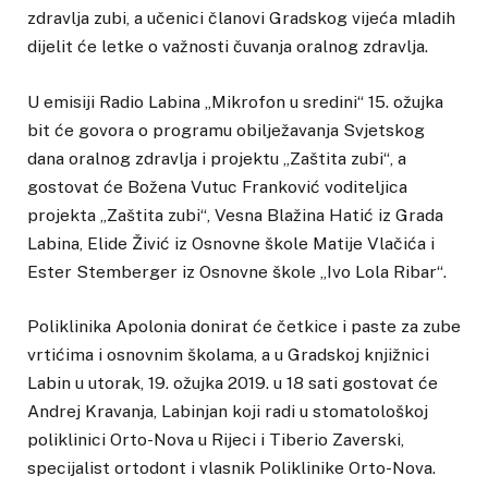
zdravlja zubi, a učenici članovi Gradskog vijeća mladih
dijelit će letke o važnosti čuvanja oralnog zdravlja.
U emisiji Radio Labina „Mikrofon u sredini“ 15. ožujka
bit će govora o programu obilježavanja Svjetskog
dana oralnog zdravlja i projektu „Zaštita zubi“, a
gostovat će Božena Vutuc Franković voditeljica
projekta „Zaštita zubi“, Vesna Blažina Hatić iz Grada
Labina, Elide Živić iz Osnovne škole Matije Vlačića i
Ester Stemberger iz Osnovne škole „Ivo Lola Ribar“.
Poliklinika Apolonia donirat će četkice i paste za zube
vrtićima i osnovnim školama, a u Gradskoj knjižnici
Labin u utorak, 19. ožujka 2019. u 18 sati gostovat će
Andrej Kravanja, Labinjan koji radi u stomatološkoj
poliklinici Orto-Nova u Rijeci i Tiberio Zaverski,
specijalist ortodont i vlasnik Poliklinike Orto-Nova.