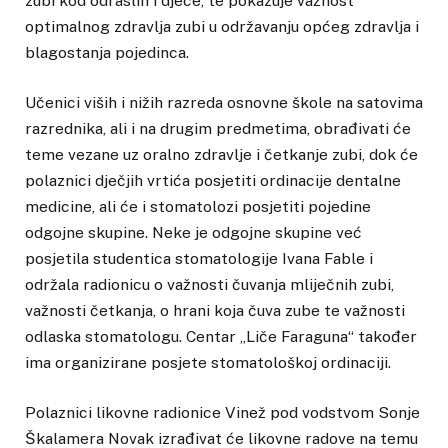
zubi kod odraslih i djece, te pokazuje važnost
optimalnog zdravlja zubi u održavanju općeg zdravlja i
blagostanja pojedinca.
Učenici viših i nižih razreda osnovne škole na satovima
razrednika, ali i na drugim predmetima, obrađivati će
teme vezane uz oralno zdravlje i četkanje zubi, dok će
polaznici dječjih vrtića posjetiti ordinacije dentalne
medicine, ali će i stomatolozi posjetiti pojedine
odgojne skupine. Neke je odgojne skupine već
posjetila studentica stomatologije Ivana Fable i
održala radionicu o važnosti čuvanja mliječnih zubi,
važnosti četkanja, o hrani koja čuva zube te važnosti
odlaska stomatologu. Centar „Liče Faraguna“ također
ima organizirane posjete stomatološkoj ordinaciji.
Polaznici likovne radionice Vinež pod vodstvom Sonje
Škalamera Novak izrađivat će likovne radove na temu