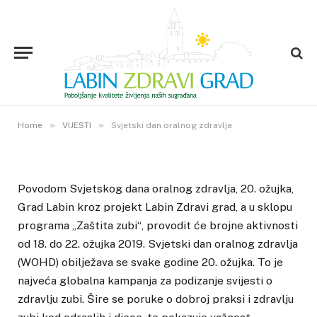
VIJESTI
Svjetski dan oralnog zdravlja
14. OŽUJKA 2019.
»
»
4
VIEWS
Home
VIJESTI
Svjetski dan oralnog zdravlja
Povodom Svjetskog dana oralnog zdravlja, 20. ožujka,
Grad Labin kroz projekt Labin Zdravi grad, a u sklopu
programa „Zaštita zubi“, provodit će brojne aktivnosti
od 18. do 22. ožujka 2019. Svjetski dan oralnog zdravlja
(WOHD) obilježava se svake godine 20. ožujka. To je
najveća globalna kampanja za podizanje svijesti o
zdravlju zubi. Šire se poruke o dobroj praksi i zdravlju