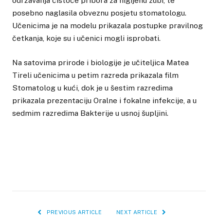
održavanja čistoće pribora za higijenu zubi, te
posebno naglasila obveznu posjetu stomatologu.
Učenicima je na modelu prikazala postupke pravilnog
četkanja, koje su i učenici mogli isprobati.
Na satovima prirode i biologije je učiteljica Matea
Tireli učenicima u petim razreda prikazala film
Stomatolog u kući, dok je u šestim razredima
prikazala prezentaciju Oralne i fokalne infekcije, a u
sedmim razredima Bakterije u usnoj šupljini.
PREVIOUS ARTICLE
NEXT ARTICLE