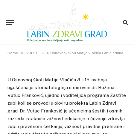
VIJESTI
U Osnovnoj školi Matije Vlačića
Labin edukacija učenika o
važnosti oralnoga zdravlja
12. LIPNJA 2019.
»
»
1
VIEWS
Home
VIJESTI
U Osnovnoj školi Matije Vlačića Labin edukacija učenika o važnosti oralnoga zdravlja
U Osnovnoj školi Matije Vlačića 8. i 15. svibnja
ugošćena je stomatologinja u mirovini dr. Božena
Vutuc Franković, ujedno i voditeljica programa Zaštite
zubi koji se provodi u okviru projekta Labin Zdravi
grad. Dr. Vutuc Franković je učenicima šestih i osmih
razreda istaknula važnost edukacije o čuvanju zdravlja
zubi i pravilnom četkanju, važnost pravilne prehrane i