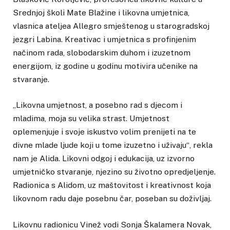
Srednjoj školi Mate Blažine i likovna umjetnica,
vlasnica ateljea Allegro smještenog u starogradskoj
jezgri Labina. Kreativac i umjetnica s profinjenim
načinom rada, slobodarskim duhom i izuzetnom
energijom, iz godine u godinu motivira učenike na
stvaranje.
„Likovna umjetnost, a posebno rad s djecom i
mladima, moja su velika strast. Umjetnost
oplemenjuje i svoje iskustvo volim prenijeti na te
divne mlade ljude koji u tome izuzetno i uživaju“, rekla
nam je Alida. Likovni odgoj i edukacija, uz izvorno
umjetničko stvaranje, njezino su životno opredjeljenje.
Radionica s Alidom, uz maštovitost i kreativnost koja
likovnom radu daje posebnu čar, poseban su doživljaj.
Likovnu radionicu Vinež vodi Sonja Škalamera Novak,