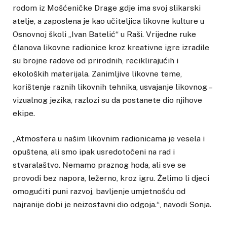
rodom iz Mošćeničke Drage gdje ima svoj slikarski
atelje, a zaposlena je kao učiteljica likovne kulture u
Osnovnoj školi „Ivan Batelić“ u Raši. Vrijedne ruke
članova likovne radionice kroz kreativne igre izradile
su brojne radove od prirodnih, reciklirajućih i
ekoloških materijala. Zanimljive likovne teme,
korištenje raznih likovnih tehnika, usvajanje likovnog –
vizualnog jezika, razlozi su da postanete dio njihove
ekipe.
„Atmosfera u našim likovnim radionicama je vesela i
opuštena, ali smo ipak usredotočeni na rad i
stvaralaštvo. Nemamo praznog hoda, ali sve se
provodi bez napora, ležerno, kroz igru. Želimo li djeci
omogućiti puni razvoj, bavljenje umjetnošću od
najranije dobi je neizostavni dio odgoja.“, navodi Sonja.