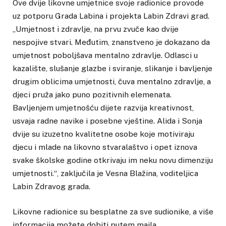
Ove dvije likovne umjetnice svoje radionice provode
uz potporu Grada Labina i projekta Labin Zdravi grad.
„Umjetnost i zdravlje, na prvu zvuče kao dvije
nespojive stvari. Međutim, znanstveno je dokazano da
umjetnost poboljšava mentalno zdravlje. Odlasci u
kazalište, slušanje glazbe i sviranje, slikanje i bavljenje
drugim oblicima umjetnosti, čuva mentalno zdravlje, a
djeci pruža jako puno pozitivnih elemenata.
Bavljenjem umjetnošću dijete razvija kreativnost,
usvaja radne navike i posebne vještine. Alida i Sonja
dvije su izuzetno kvalitetne osobe koje motiviraju
djecu i mlade na likovno stvaralaštvo i opet iznova
svake školske godine otkrivaju im neku novu dimenziju
umjetnosti.“, zaključila je Vesna Blažina, voditeljica
Labin Zdravog grada.
Likovne radionice su besplatne za sve sudionike, a više
informacija možete dobiti putem maila