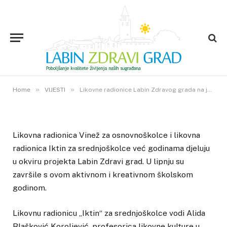
VIJESTI
Likovne radionice Labin Zdravog
grada na jesen ponovno kreću s
radom
26. SRPNJA 2019.
»
»
1
VIEWS
Home
VIJESTI
Likovne radionice Labin Zdravog grada na jesen ponovno kreću s radom
Likovna radionica Vinež za osnovnoškolce i likovna
radionica Iktin za srednjoškolce već godinama djeluju
u okviru projekta Labin Zdravi grad. U lipnju su
završile s ovom aktivnom i kreativnom školskom
godinom.
Likovnu radionicu „Iktin“ za srednjoškolce vodi Alida
Blašković Koroljević, profesorica likovne kulture u