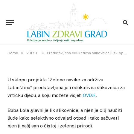
Predstavljena edukativna
slikovnica u sklopu projekta
“Zelene navike za održivu
Labinštinu”
20. STUDENOGA 2019.
»
»
0
VIEWS
Home
VIJESTI
Predstavljena edukativna slikovnica u sklopu projekta “Zelene navike za održivu Labinštinu”
U sklopu projekta “Zelene navike za održivu
Labinštinu” predstavljena je i edukativna slikovnica za
vrtićku djecu, a koju možete
vidjeti
OVDJE.
Buba Lola glavni je lik slikovnice, a njen je cilj naučiti
ljude kako selektivno odvajati otpad i tako sačuvati
njen (i naš) san o čistoj i zelenoj prirodi.