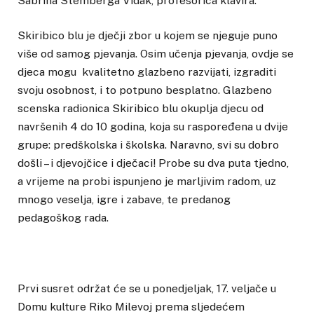
Sabrina Stemberga Vidak, profesorica klavira.
Skiribico blu je dječji zbor u kojem se njeguje puno
više od samog pjevanja. Osim učenja pjevanja, ovdje se
djeca mogu kvalitetno glazbeno razvijati, izgraditi
svoju osobnost, i to potpuno besplatno. Glazbeno
scenska radionica Skiribico blu okuplja djecu od
navršenih 4 do 10 godina, koja su raspoređena u dvije
grupe: predškolska i školska. Naravno, svi su dobro
došli – i djevojčice i dječaci! Probe su dva puta tjedno,
a vrijeme na probi ispunjeno je marljivim radom, uz
mnogo veselja, igre i zabave, te predanog
pedagoškog rada.
Prvi susret održat će se u ponedjeljak, 17. veljače u
Domu kulture Riko Milevoj prema sljedećem