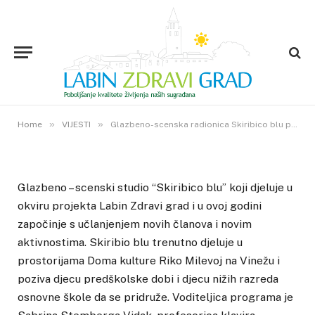
VIJESTI
Glazbeno-scenska radionica
Skiribico blu prima nove članove
3. VELJAČE 2020.
»
»
2
VIEWS
Home
VIJESTI
Glazbeno-scenska radionica Skiribico blu prima nove članove
Glazbeno – scenski studio “Skiribico blu” koji djeluje u
okviru projekta Labin Zdravi grad i u ovoj godini
započinje s učlanjenjem novih članova i novim
aktivnostima. Skiribio blu trenutno djeluje u
prostorijama Doma kulture Riko Milevoj na Vinežu i
poziva djecu predškolske dobi i djecu nižih razreda
osnovne škole da se pridruže. Voditeljica programa je