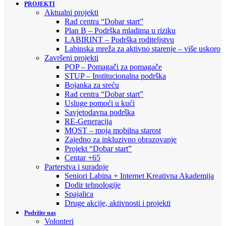
PROJEKTI
Aktualni projekti
Rad centra “Dobar start”
Plan B – Podrška mladima u riziku
LABIRINT – Podrška roditeljstvu
Labinska mreža za aktivno starenje – više uskoro
Završeni projekti
POP – Pomagači za pomagače
STUP – Institucionalna podrška
Bojanka za sreću
Rad centra “Dobar start”
Usluge pomoći u kući
Savjetodavna podrška
RE-Generacija
MOST – moja mobilna starost
Zajedno za inkluzivno obrazovanje
Projekt “Dobar start”
Centar +65
Parterstva i suradnje
Seniori Labina + Internet Kreativna Akademija
Dodir tehnologije
Spajalica
Druge akcije, aktivnosti i projekti
Podržite nas
Volonteri