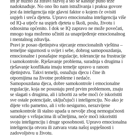
im je nužno za zdravi razvoj a što se kasnije puno teže
nadoknađuje. No ono što nam istraživanja i praksa govore
jest da inteligencija nije glavni faktor o kojem će ovisiti
uspjeh i sreća djeteta. Upravo emocionalna inteligencija više
od IQ-a utječe na uspjeh djeteta u školi, poslu, životu i
odnosima općenito. I dok se IQ zapravo ne može povećati,
mnogo toga možemo učiniti za unaprijeđenje emocionalnog
i mentalnog zdravlja.
Pravi je posao djetinjstva stjecanje emocionalnih vještina –
temeljne sigurnosti u svijet i sebe, dobrog samopouzdanja,
emocionalne i ponašajne regulacije, tolerancije na frustracije
i samokontrole. Rješavanje problema, suradnja s drugima i
rješavanje konflikata imaju temelje upravo u ranom
djetinjstvu. Takvi temelji, osnažuju djecu i čine ih
otpornijima na životne probleme i nedaće.
Samopouzdana djeca, dobre samokontrole i emocionalne
regulacije, koja ne posustaju pred prvim problemom, znaju
se slagati s drugima, ali i izboriti za sebe moći će iskoristiti
sve ostale potencijale, uključujući i inteligenciju. No ako je
dijete vrlo pametno, ali i vrlo nesigurno, nerazvijene
samokontrole ili stalno upada u nevolje zbog nemogućnosti
suradnje s vršnjacima ili učiteljima, neće moći iskoristiti
svoju inteligenciju i druge sposobnosti. Upravo emocionalna
inteligencija otvora ili zatvara vrata našoj uspješnosti i
zadovoljstvu u životu.