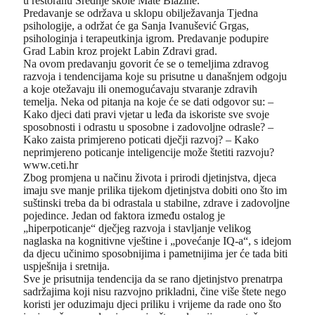
u restoranu Srednje škole Mate Blažine.
Predavanje se održava u sklopu obilježavanja Tjedna
psihologije, a održat će ga Sanja Ivanušević Grgas,
psihologinja i terapeutkinja igrom. Predavanje podupire
Grad Labin kroz projekt Labin Zdravi grad.
Na ovom predavanju govorit će se o temeljima zdravog
razvoja i tendencijama koje su prisutne u današnjem odgoju
a koje otežavaju ili onemogućavaju stvaranje zdravih
temelja. Neka od pitanja na koje će se dati odgovor su: –
Kako djeci dati pravi vjetar u leđa da iskoriste sve svoje
sposobnosti i odrastu u sposobne i zadovoljne odrasle? –
Kako zaista primjereno poticati dječji razvoj? – Kako
neprimjereno poticanje inteligencije može štetiti razvoju?
www.ceti.hr
Zbog promjena u načinu života i prirodi djetinjstva, djeca
imaju sve manje prilika tijekom djetinjstva dobiti ono što im
suštinski treba da bi odrastala u stabilne, zdrave i zadovoljne
pojedince. Jedan od faktora između ostalog je
„hiperpoticanje“ dječjeg razvoja i stavljanje velikog
naglaska na kognitivne vještine i „povećanje IQ-a“, s idejom
da djecu učinimo sposobnijima i pametnijima jer će tada biti
uspješnija i sretnija.
Sve je prisutnija tendencija da se rano djetinjstvo prenatrpa
sadržajima koji nisu razvojno prikladni, čine više štete nego
koristi jer oduzimaju djeci priliku i vrijeme da rade ono što