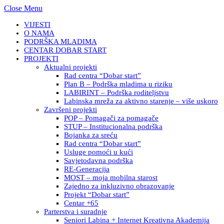
Close Menu
VIJESTI
O NAMA
PODRŠKA MLADIMA
CENTAR DOBAR START
PROJEKTI
Aktualni projekti
Rad centra “Dobar start”
Plan B – Podrška mladima u riziku
LABIRINT – Podrška roditeljstvu
Labinska mreža za aktivno starenje – više uskoro
Završeni projekti
POP – Pomagači za pomagače
STUP – Institucionalna podrška
Bojanka za sreću
Rad centra “Dobar start”
Usluge pomoći u kući
Savjetodavna podrška
RE-Generacija
MOST – moja mobilna starost
Zajedno za inkluzivno obrazovanje
Projekt “Dobar start”
Centar +65
Parterstva i suradnje
Seniori Labina + Internet Kreativna Akademija