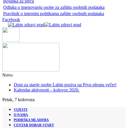
Bojanka za sreću
Odluka o imenovanju osobe za zaštitu osobnih podataka
Pravilnik o internim politikama zaštite osobnih podataka
Facebook
Novo
Dom za starije osobe Labin poziva na Prvu plesnu večer!
Kalendar aktivnosti – kolovoz 2026.
Petak, 7 kolovoza
VIJESTI
O NAMA
PODRŠKA MLADIMA
CENTAR DOBAR START