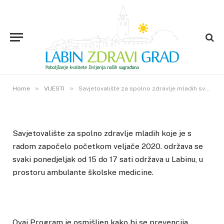
VIJESTI
Savjetovalište za spolno zdravlje
mladih svakog ponedjeljka u
Labinu
13. LISTOPADA 2020.
»
»
2
VIEWS
Home
VIJESTI
Savjetovalište za spolno zdravlje mladih svakog ponedjeljka u Labinu
Savjetovalište za spolno zdravlje mladih koje je s
radom započelo početkom veljače 2020. održava se
svaki ponedjeljak od 15 do 17 sati održava u Labinu, u
prostoru ambulante školske medicine.
Ovaj Program je osmišljen kako bi se prevencija