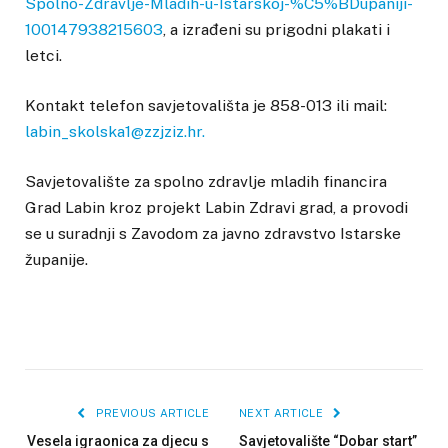
Spolno-Zdravlje-Mladih-u-Istarskoj-%C5%BDupaniji-
100147938215603
, a izrađeni su prigodni plakati i
letci.
Kontakt telefon savjetovališta je 858-013 ili mail:
labin_skolska1@zzjziz.hr.
Savjetovalište za spolno zdravlje mladih financira
Grad Labin kroz projekt Labin Zdravi grad, a provodi
se u suradnji s Zavodom za javno zdravstvo Istarske
županije.
PREVIOUS ARTICLE
NEXT ARTICLE
Vesela igraonica za djecu s
Savjetovalište “Dobar start”