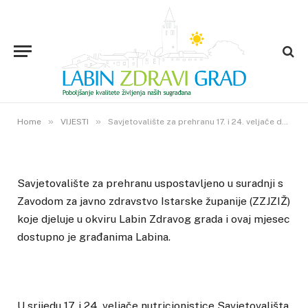
VIJESTI
Savjetovalište za prehranu 17. i
24. veljače dostupno u Labinu
15. VELJAČE 2021.
»
»
11
VIEWS
Home
VIJESTI
Savjetovalište za prehranu 17. i 24. veljače dostupno u Labinu
Savjetovalište za prehranu uspostavljeno u suradnji s
Zavodom za javno zdravstvo Istarske županije (ZZJZIŽ)
koje djeluje u okviru Labin Zdravog grada i ovaj mjesec
dostupno je građanima Labina.
U srijedu 17. i 24. veljače nutricionistice Savjetovališta