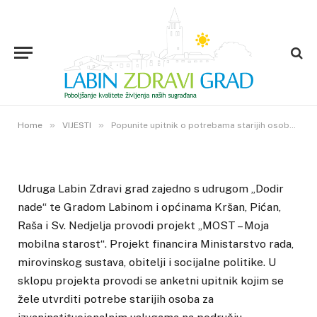
Popunite upitnik o potrebama
starijih osoba za
izvaninstitucionalnim uslugama
na području Labinštine
24. LIPNJA 2021.
»
»
0
VIEWS
Home
VIJESTI
Popunite upitnik o potrebama starijih osoba za izvaninstitucionalnim uslugama na području Labinštine
Udruga Labin Zdravi grad zajedno s udrugom „Dodir
nade“ te Gradom Labinom i općinama Kršan, Pićan,
Raša i Sv. Nedjelja provodi projekt „MOST – Moja
mobilna starost“. Projekt financira Ministarstvo rada,
mirovinskog sustava, obitelji i socijalne politike. U
sklopu projekta provodi se anketni upitnik kojim se
žele utvrditi potrebe starijih osoba za