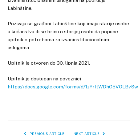
izvaninstitucionalnim uslugama na području
Labinštine.
Pozivaju se građani Labinštine koji imaju starije osobe
u kućanstvu ili se brinu o starijoj osobi da popune
upitnik o potrebama za izvaninstitucionalnim
uslugama.
Upitnik je otvoren do 30. lipnja 2021.
Upitnik je dostupan na poveznici
https://docs.google.com/forms/d/1zYrItWDhO5VOLBv
PREVIOUS ARTICLE
NEXT ARTICLE