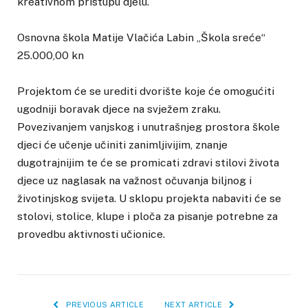
kreativnom pristupu djelu.
Osnovna škola Matije Vlačića Labin „Škola sreće“
25.000,00 kn
Projektom će se urediti dvorište koje će omogućiti
ugodniji boravak djece na svježem zraku.
Povezivanjem vanjskog i unutrašnjeg prostora škole
djeci će učenje učiniti zanimljivijim, znanje
dugotrajnijim te će se promicati zdravi stilovi života
djece uz naglasak na važnost očuvanja biljnog i
životinjskog svijeta. U sklopu projekta nabaviti će se
stolovi, stolice, klupe i ploča za pisanje potrebne za
provedbu aktivnosti učionice.
PREVIOUS ARTICLE
NEXT ARTICLE