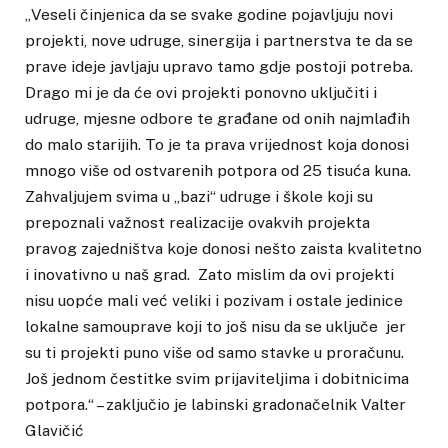
„Veseli činjenica da se svake godine pojavljuju novi
projekti, nove udruge, sinergija i partnerstva te da se
prave ideje javljaju upravo tamo gdje postoji potreba.
Drago mi je da će ovi projekti ponovno uključiti i
udruge, mjesne odbore te građane od onih najmlađih
do malo starijih. To je ta prava vrijednost koja donosi
mnogo više od ostvarenih potpora od 25 tisuća kuna.
Zahvaljujem svima u „bazi“ udruge i škole koji su
prepoznali važnost realizacije ovakvih projekta
pravog zajedništva koje donosi nešto zaista kvalitetno
i inovativno u naš grad. Zato mislim da ovi projekti
nisu uopće mali već veliki i pozivam i ostale jedinice
lokalne samouprave koji to još nisu da se uključe jer
su ti projekti puno više od samo stavke u proračunu.
Još jednom čestitke svim prijaviteljima i dobitnicima
potpora.“ – zaključio je labinski gradonačelnik Valter
Glavičić