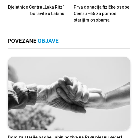
Djelatnice Centra „Luka Ritz“
Prva donacija fizičke osobe
boravile u Labinu
Centru +65 za pomoć
starijim osobama
POVEZANE
OBJAVE
Dom za starije osobe Labin poziva na Prvu plesnu večer!