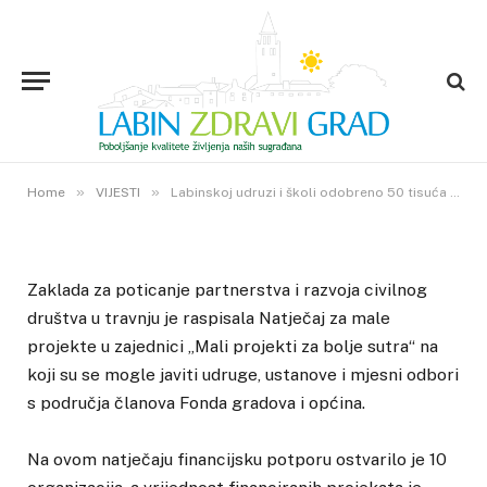
VIJESTI
Labinskoj udruzi i školi odobreno
50 tisuća kuna za dva zanimljiva
projekta
9. KOLOVOZA 2022.
»
»
1
VIEWS
Home
VIJESTI
Labinskoj udruzi i školi odobreno 50 tisuća kuna za dva zanimljiva projekta
Zaklada za poticanje partnerstva i razvoja civilnog
društva u travnju je raspisala Natječaj za male
projekte u zajednici „Mali projekti za bolje sutra“ na
koji su se mogle javiti udruge, ustanove i mjesni odbori
s područja članova Fonda gradova i općina.
Na ovom natječaju financijsku potporu ostvarilo je 10