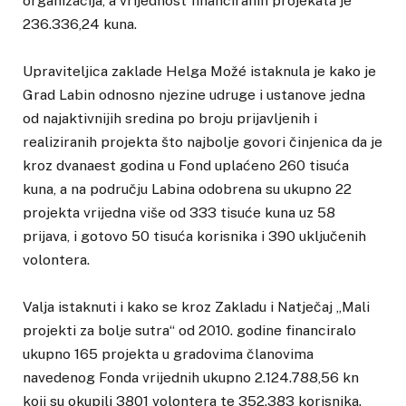
organizacija, a vrijednost financiranih projekata je
236.336,24 kuna.
Upraviteljica zaklade Helga Možé istaknula je kako je
Grad Labin odnosno njezine udruge i ustanove jedna
od najaktivnijih sredina po broju prijavljenih i
realiziranih projekta što najbolje govori činjenica da je
kroz dvanaest godina u Fond uplaćeno 260 tisuća
kuna, a na području Labina odobrena su ukupno 22
projekta vrijedna više od 333 tisuće kuna uz 58
prijava, i gotovo 50 tisuća korisnika i 390 uključenih
volontera.
Valja istaknuti i kako se kroz Zakladu i Natječaj „Mali
projekti za bolje sutra“ od 2010. godine financiralo
ukupno 165 projekta u gradovima članovima
navedenog Fonda vrijednih ukupno 2.124.788,56 kn
koji su okupili 3801 volontera te 352.383 korisnika.