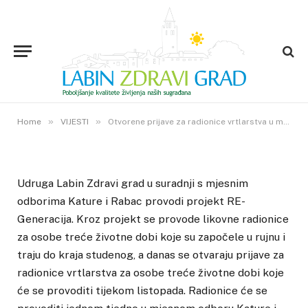
VIJESTI
Otvorene prijave za radionice
vrtlarstva u mjesnim odborima
Kature i Rabac
26. RUJNA 2022.
»
»
1
VIEWS
Home
VIJESTI
Otvorene prijave za radionice vrtlarstva u mjesnim odborima Kature i Rabac
Udruga Labin Zdravi grad u suradnji s mjesnim
odborima Kature i Rabac provodi projekt RE-
Generacija. Kroz projekt se provode likovne radionice
za osobe treće životne dobi koje su započele u rujnu i
traju do kraja studenog, a danas se otvaraju prijave za
radionice vrtlarstva za osobe treće životne dobi koje
će se provoditi tijekom listopada. Radionice će se