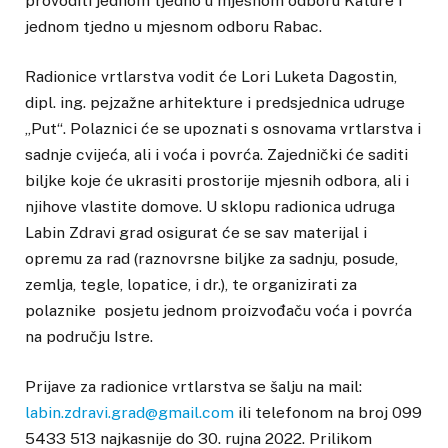
provoditi jednom tjedno u mjesnom odboru Kature i
jednom tjedno u mjesnom odboru Rabac.
Radionice vrtlarstva vodit će Lori Luketa Dagostin,
dipl. ing. pejzažne arhitekture i predsjednica udruge
„Put“. Polaznici će se upoznati s osnovama vrtlarstva i
sadnje cvijeća, ali i voća i povrća. Zajednički će saditi
biljke koje će ukrasiti prostorije mjesnih odbora, ali i
njihove vlastite domove. U sklopu radionica udruga
Labin Zdravi grad osigurat će se sav materijal i
opremu za rad (raznovrsne biljke za sadnju, posude,
zemlja, tegle, lopatice, i dr.), te organizirati za
polaznike posjetu jednom proizvođaču voća i povrća
na području Istre.
Prijave za radionice vrtlarstva se šalju na mail:
labin.zdravi.grad@gmail.com
ili telefonom na broj 099
5433 513 najkasnije do 30. rujna 2022. Prilikom