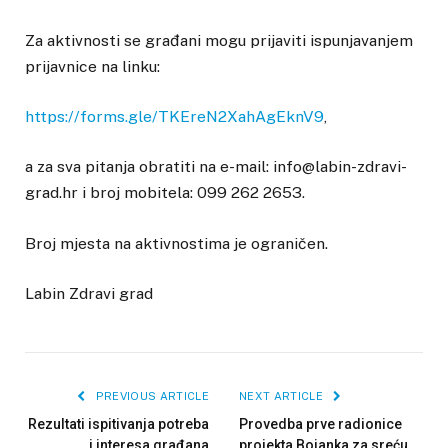
Za aktivnosti se građani mogu prijaviti ispunjavanjem
prijavnice na linku:
https://forms.gle/TKEreN2XahAgEknV9
,
a za sva pitanja obratiti na e-mail: info@labin-zdravi-
grad.hr i broj mobitela: 099 262 2653.
Broj mjesta na aktivnostima je ograničen.
Labin Zdravi grad
PREVIOUS ARTICLE
NEXT ARTICLE
Rezultati ispitivanja potreba
Provedba prve radionice
i interesa građana
projekta Bojanka za sreću