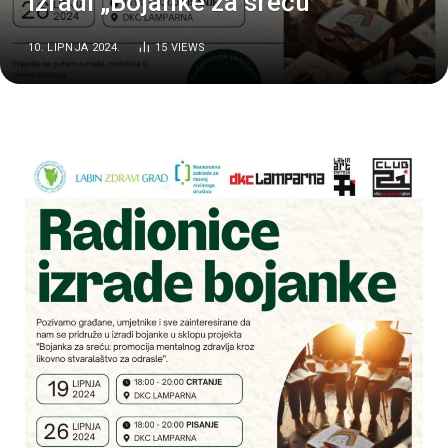
izradi „Bojanke za sreću”
10. LIPNJA 2024.
15
VIEWS