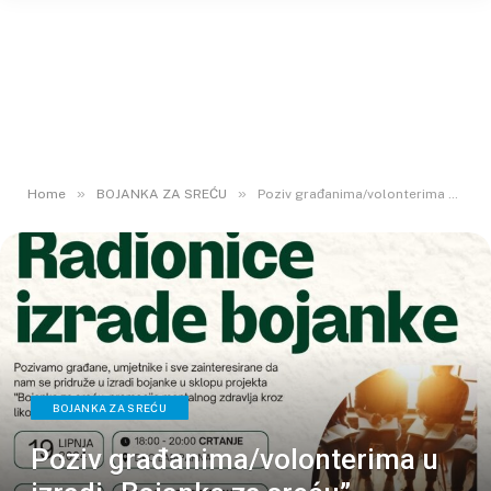
»
»
Home
BOJANKA ZA SREĆU
Poziv građanima/volonterima u izradi „Bojanke za sreću”
BOJANKA ZA SREĆU
Poziv građanima/volonterima u