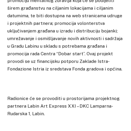
promociju mentalnog zdravlja koja će se podijeliti
širem građanstvu na ciljanim lokacijama i ciljanim
datumima, te biti dostupna na web stranicama udruge
i projektnih partnera; promocija volonterstva
uključivanjem građana u izradu i distribuciju bojanki;
umrežavanje i osmišljavanje novih aktivnosti i sadržaja
u Gradu Labinu u skladu s potrebama građana i
promocija rada Centra “Dobar start”. Ovaj projekt
provodi se uz financijsku potporu Zaklade Istra-
Fondazione Istria iz sredstava Fonda gradova i općina.
Radionice će se provoditi u prostorijama projektnog
partnera Labin Art Express XXI – DKC Lamparna-
Rudarska 1, Labin.