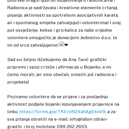
podrške dragih ljudi do sudjelovanja u radionicama
!
Radionica je sadržavala i kreativne elemente crtanja,
pisanja, aktivnosti sa upotrebom asocijativnih karata,
ali i spontanog smijeha zahvaljujući volonterima! I ovaj
put osvježenje, kekse i grickalice za naše vrijedne
volontere omogućilo je donacijom Jedinstvo d.o.o, te
im od srca zahvaljujemo!
Sad svi željno iščekujemo da Ana Tavić grafički
pripremi i spoji crteže i afirmacije u Bojanku, a mi
ćemo morati, jer smo obećali, smisliti još radionica i
projekata!
Pozivamo volontere da se prijave i za posljednju
aktivnost podjele bojanki ispunjavanjem prijavnice na
linku:
https://forms.gle/TKEreN2XahAgEknV9
, a za
sva pitanja obratiti na e-mail: info@labin-zdravi-
grad.hr i broj mobitela: 099 262 2653.