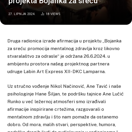
projekta Bojanka za sreću
27. LIPNJA 2024.
18
VIEWS
Druga radionica izrade afirmacija u projektu „Bojanka
za sreću: promocija mentalnog zdravlja kroz likovno
stvaralaštvo za odrasle“ je održana 26.6.2024. u
ambijentu prostora našeg projektnog partnera
udruge Labin Art Express XII- DKC Lamparna.
Uz stručno vođenje Nikol Načinović, Ane Tavić i naše
psihologinje Hane Šiljan, te podršku tajnice Ane Lučić
Runko u već ležernoj atmosferi smo izrađivali
afirmacije inspirirane crtežima, razgovarali o
mentalnom zdravlju i što nam pomaže da ostanemo
dobro. Od mora, malih stvari, perspektive, humora,