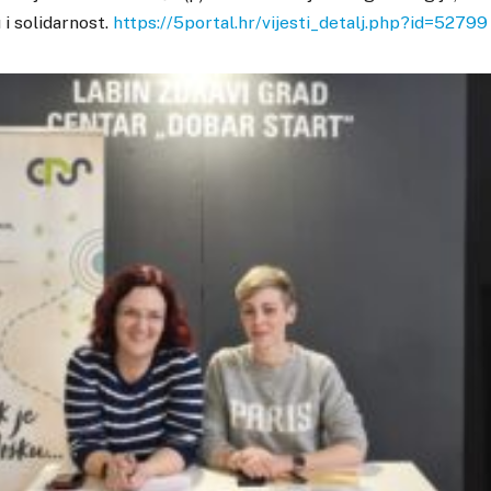
 i solidarnost.
https://5portal.hr/vijesti_detalj.php?id=52799