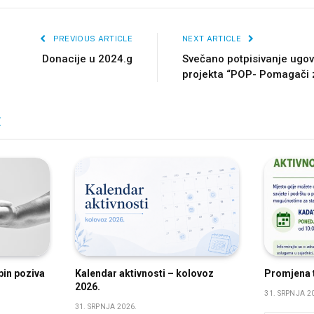
PREVIOUS ARTICLE
NEXT ARTICLE
Donacije u 2024.g
Svečano potpisivanje ugov
projekta “POP- Pomagači
E
bin poziva
Kalendar aktivnosti – kolovoz
Promjena t
2026.
31. SRPNJA 2
31. SRPNJA 2026.