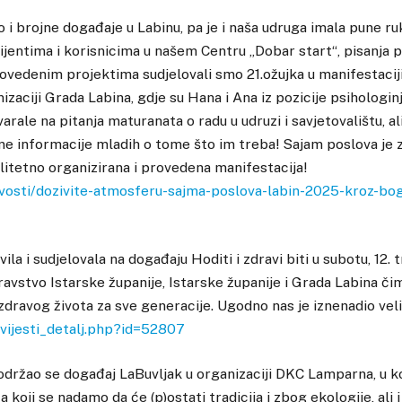
o i brojne događaje u Labinu, pa je i naša udruga imala pune r
ijentima i korisnicima u našem Centru „Dobar start“, pisanja p
provedenim projektima sudjelovali smo 21.ožujka u manifestaci
zaciji Grada Labina, gdje su Hana i Ana iz pozicije psihologinj
ale na pitanja maturanata o radu u udruzi i savjetovalištu, ali 
ne informacije mladih o tome što im treba! Sajam poslova je z
litetno organizirana i provedena manifestacija!
ovosti/dozivite-atmosferu-sajma-poslova-labin-2025-kroz-bog
la i sudjelovala na događaju Hoditi i zdravi biti u subotu, 12.
ravstvo Istarske županije, Istarske županije i Grada Labina čim
zdravog života za sve generacije. Ugodno nas je iznenadio veli
/vijesti_detalj.php?id=52807
, održao se događaj LaBuvljak u organizaciji DKC Lamparna, u k
a koji se nadamo da će (p)ostati tradicija i zbog ekologije, ali i