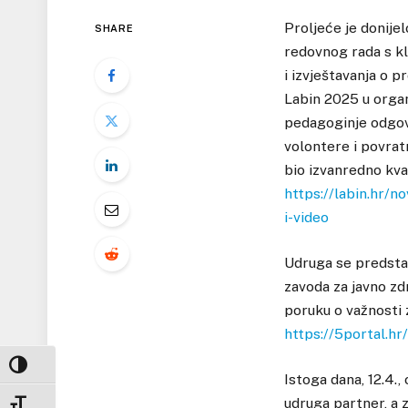
Proljeće je donijel
SHARE
redovnog rada s kl
i izvještavanja o 
Labin 2025 u organi
pedagoginje odgovar
volontere i povrat
bio izvanredno kva
https://labin.hr/n
i-video
Udruga se predstavi
zavoda za javno zd
poruku o važnosti 
https://5portal.hr
UKLJUČI / ISKLJUČI VISOKI KONTRAST
Istoga dana, 12.4.
udruga partner, a z
UKLJUČI / ISKLJUČI VELIČINU FONTA