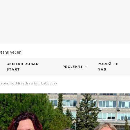
lesnu večer!
CENTAR DOBAR
PODRŽITE
PROJEKTI
START
NAS
in, Hoditi i zdravi biti, LaBuvljak