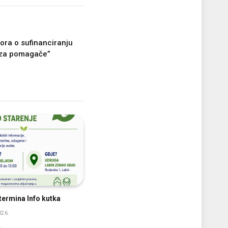
ora o sufinanciranju
 za pomagače”
ermina Info kutka
026.