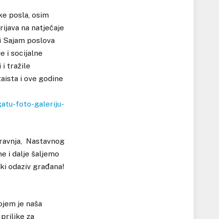
uke posla, osim
rijava na natječaje
ji Sajam poslova
e i socijalne
i tražile
aista i ove godine
atu-foto-galeriju-
 travnja, Nastavnog
e i dalje šaljemo
ki odaziv građana!
ojem je naša
 prilike za