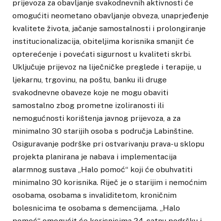
prijevoza za obavljanje svakodnevnih aktivnosti će
omogućiti neometano obavljanje obveza, unaprjeđenje
kvalitete života, jačanje samostalnosti i prolongiranje
institucionalizacija, obiteljima korisnika smanjit će
opterećenje i povećati sigurnost u kvaliteti skrbi.
Uključuje prijevoz na liječničke preglede i terapije, u
ljekarnu, trgovinu, na poštu, banku ili druge
svakodnevne obaveze koje ne mogu obaviti
samostalno zbog prometne izoliranosti ili
nemogućnosti korištenja javnog prijevoza, a za
minimalno 30 starijih osoba s područja Labinštine.
Osiguravanje podrške pri ostvarivanju prava- u sklopu
projekta planirana je nabava i implementacija
alarmnog sustava „Halo pomoć“ koji će obuhvatiti
minimalno 30 korisnika. Riječ je o starijim i nemoćnim
osobama, osobama s invaliditetom, kroničnim
bolesnicima te osobama s demencijama. „Halo
pomoć“ omogućit će korisnicima 24-satnu podršku i