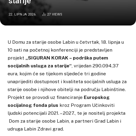
starije“
22. LIPNJA 2026.
27
VIEWS
U Domu za starije osobe Labin u četvrtak, 18. lipnja u
10 sati na početnoj konferenciji je predstavljen
projekt
„SIGURAN KORAK – podrška putem
socijalnih usluga za starije“
, vrijedan 290.094,37
eura, kojim će se tijekom sljedeće tri godine
unaprijediti dostupnost i kvaliteta socijalnih usluga za
starije osobe i njihove obitelji na području Labinštine.
Projekt se provodi uz financiranje
Europskog
socijalnog fonda plus
kroz Program Učinkoviti
ljudski potencijali 2021. – 2027., te je nositelj projekta
Dom za starije osobe Labin, a partneri Grad Labin i
udruga Labin Zdravi grad.