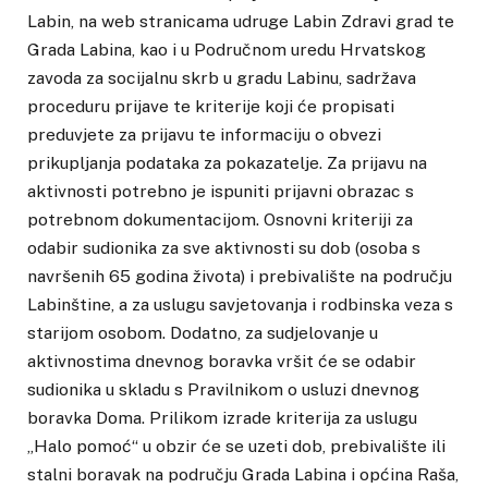
Labin, na web stranicama udruge Labin Zdravi grad te
Grada Labina, kao i u Područnom uredu Hrvatskog
zavoda za socijalnu skrb u gradu Labinu, sadržava
proceduru prijave te kriterije koji će propisati
preduvjete za prijavu te informaciju o obvezi
prikupljanja podataka za pokazatelje. Za prijavu na
aktivnosti potrebno je ispuniti prijavni obrazac s
potrebnom dokumentacijom. Osnovni kriteriji za
odabir sudionika za sve aktivnosti su dob (osoba s
navršenih 65 godina života) i prebivalište na području
Labinštine, a za uslugu savjetovanja i rodbinska veza s
starijom osobom. Dodatno, za sudjelovanje u
aktivnostima dnevnog boravka vršit će se odabir
sudionika u skladu s Pravilnikom o usluzi dnevnog
boravka Doma. Prilikom izrade kriterija za uslugu
„Halo pomoć“ u obzir će se uzeti dob, prebivalište ili
stalni boravak na području Grada Labina i općina Raša,