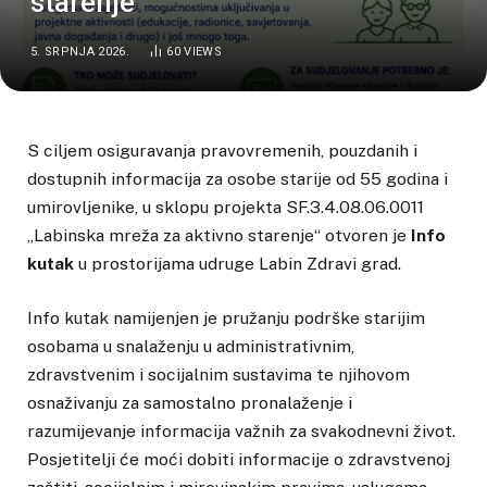
starenje“
5. SRPNJA 2026.
60
VIEWS
S ciljem osiguravanja pravovremenih, pouzdanih i
dostupnih informacija za osobe starije od 55 godina i
umirovljenike, u sklopu projekta SF.3.4.08.06.0011
„Labinska mreža za aktivno starenje“ otvoren je
Info
kutak
u prostorijama udruge Labin Zdravi grad.
Info kutak namijenjen je pružanju podrške starijim
osobama u snalaženju u administrativnim,
zdravstvenim i socijalnim sustavima te njihovom
osnaživanju za samostalno pronalaženje i
razumijevanje informacija važnih za svakodnevni život.
Posjetitelji će moći dobiti informacije o zdravstvenoj