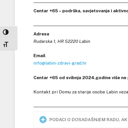
Centar +65 – podrška, savjetovanje i aktivn
UKLJUČI / ISKLJUČI VISOKI KONTRAST
Adresa
Rudarska 1, HR 52220 Labin
UKLJUČI / ISKLJUČI VELIČINU FONTA
Email
info@labin-zdravi-grad.hr
Centar +65 od svibnja 2024.godine više ne 
Kontakt pri Domu za starije osobe Labin vez
PODACI O DOSADAŠNJEM RADU, AK