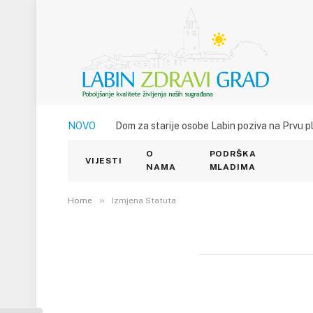
NOVO
Dom za starije osobe Labin poziva na Prvu p
O
PODRŠKA
Izmjena Statuta
VIJESTI
NAMA
MLADIMA
28. RUJNA 2024.
»
0
VIEWS
Home
Izmjena Statuta