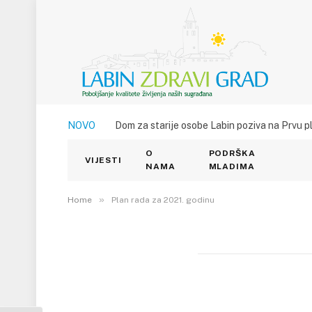
NOVO
Dom za starije osobe Labin poziva na Prvu p
O
PODRŠKA
Plan rada za 2021. g
VIJESTI
NAMA
MLADIMA
28. RUJNA 2024.
»
0
VIEWS
Home
Plan rada za 2021. godinu